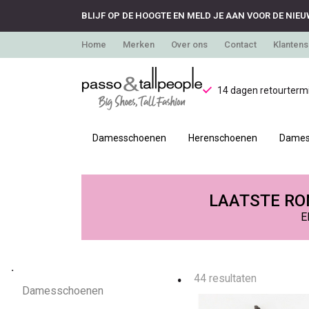
BLIJF OP DE HOOGTE EN MELD JE AAN VOOR DE NIEU
Home
Merken
Over ons
Contact
Klantens
14 dagen retourtermi
Damesschoenen
Herenschoenen
Dames
.
-
LAATSTE RON
E
Passo
.
.
44 resultaten
Damesschoenen