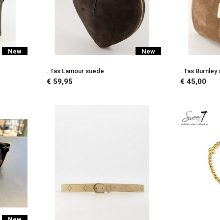
New
New
. Tas Lamour suede
. Tas Burnley
€ 59,95
€ 45,00
New