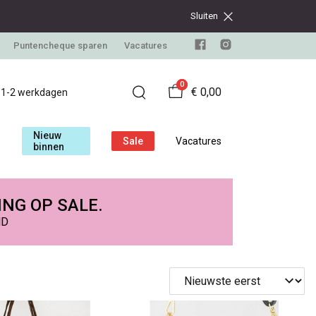
Sluiten
Puntencheque sparen
Vacatures
0
€ 0,00
d 1-2 werkdagen
Nieuw
Sale
Vacatures
binnen
ING OP SALE.
ND