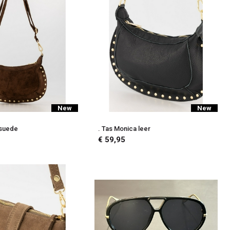
New
New
 suede
. Tas Monica leer
€ 59,95