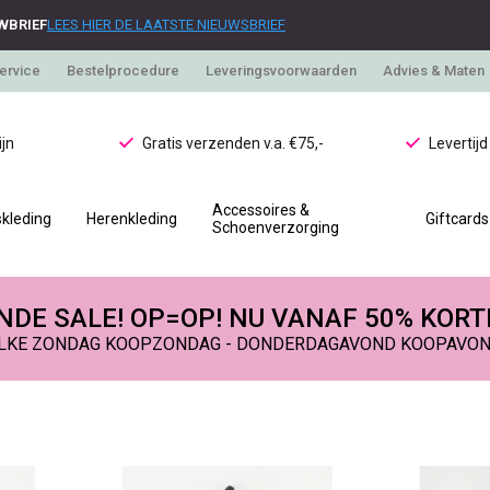
WBRIEF
LEES HIER DE LAATSTE NIEUWSBRIEF
ervice
Bestelprocedure
Leveringsvoorwaarden
Advies & Maten
jn
Gratis verzenden v.a. €75,-
Levertij
Accessoires &
kleding
Herenkleding
Giftcards
Schoenverzorging
DE SALE! OP=OP! NU VANAF 50% KORT
LKE ZONDAG KOOPZONDAG - DONDERDAGAVOND KOOPAVO