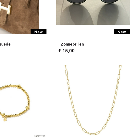
New
New
 suede
. Zonnebrillen
€ 15,00