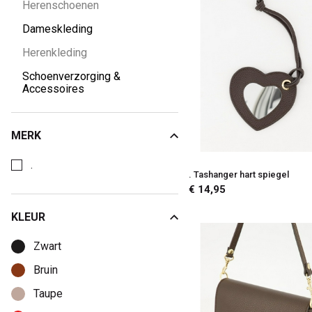
Herenschoenen
Dameskleding
Herenkleding
Schoenverzorging &
Accessoires
MERK
Kies een Merk om op te filteren
.
. Tashanger hart spiegel
€ 14,95
KLEUR
Kies een Kleur om op te filteren
Zwart
Bruin
Taupe