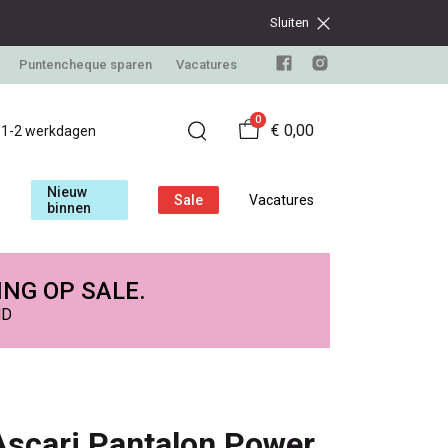
Sluiten
Puntencheque sparen
Vacatures
0
€ 0,00
d 1-2 werkdagen
Nieuw
Sale
Vacatures
binnen
ING OP SALE.
ND
Ascari Pantalon Power