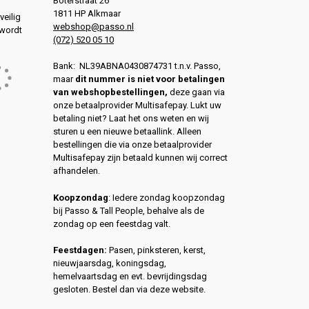
Boterstraat 26
1811 HP Alkmaar
veilig
webshop@passo.nl
 wordt
(072) 520 05 10
Bank: NL39ABNA0430874731 t.n.v. Passo,
maar
dit nummer is niet voor betalingen
van webshopbestellingen,
deze gaan via
onze betaalprovider Multisafepay. Lukt uw
betaling niet? Laat het ons weten en wij
sturen u een nieuwe betaallink. Alleen
bestellingen die via onze betaalprovider
Multisafepay zijn betaald kunnen wij correct
afhandelen.
Koopzondag
: Iedere zondag koopzondag
bij Passo & Tall People, behalve als de
zondag op een feestdag valt.
Feestdagen:
Pasen, pinksteren, kerst,
nieuwjaarsdag, koningsdag,
hemelvaartsdag en evt. bevrijdingsdag
gesloten. Bestel dan via deze website.