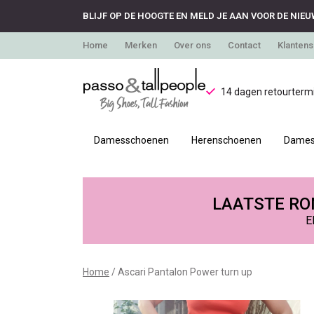
BLIJF OP DE HOOGTE EN MELD JE AAN VOOR DE NIEU
Home
Merken
Over ons
Contact
Klantens
14 dagen retourtermi
Damesschoenen
Herenschoenen
Dames
Ascari
Pantalon
LAATSTE RON
E
Power
turn
Home
Ascari Pantalon Power turn up
up