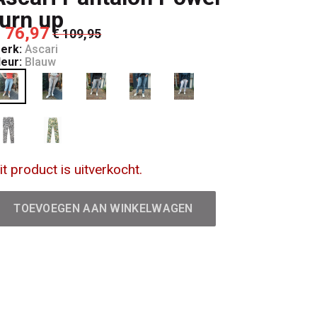
turn up
 76,97
€ 109,95
erk:
Ascari
leur:
Blauw
it product is uitverkocht.
TOEVOEGEN AAN WINKELWAGEN