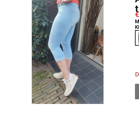
€
M
K
D