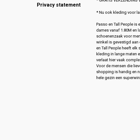
* GRATIS VERZENDING V
Privacy statement
* Nu ook kleding voor 
Passo en Tall People is
dames vanaf 1.80M en l
schoenenzaak voor men
winkel is gevestigd aan 
en Tall People heeft elk
kleding in lange maten 
verlaat hier vaak compl
Voor de mensen die lie
shopping is handig en ni
hele gezin een superwin