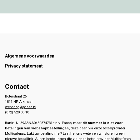
Footer
Algemene voorwaarden
Privacy statement
Contact
Boterstraat 26
1811 HP Alkmaar
webshop@passo.nl
(072) 520 05 10
Bank: NL39ABNA0430874731 t.n.v. Passo, maar
dit nummer is niet voor
betalingen van webshopbestellingen,
deze gaan via onze betaalprovider
Multisafepay. Lukt uw betaling niet? Laat het ons weten en wij sturen u een
nieuwe betaallink. Alleen bestellingen die via onze betaalprovider Multisafepay