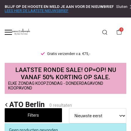
BLIJF OP DE HOOGTE EN MELD JE AAN VOOR DE NIEUWBRIEF
Sluiten
LEES HIER DE LAATSTE NIEUWSBRIEF
0
Gratis verzenden v.a. €75,-
ATO
LAATSTE RONDE SALE! OP=OP! NU
Berlin
VANAF 50% KORTING OP SALE.
ELKE ZONDAG KOOPZONDAG - DONDERDAGAVOND
-
KOOPAVOND
Passo
ATO Berlin
0 resultaten
Filters
Geen producten gevonden