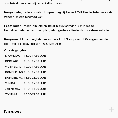
zijn betaald kunnen wij correct afhandelen.
Koopzondag
: Iedere zondag koopzondag bij Passo & Tall People, behalve als de
zondag op een feestdag valt.
Feestdagen:
Pasen, pinksteren, kerst, nieuwjaarsdag, koningsdag,
hemelvaartsdag en evt. bevrijdingsdag gesloten. Bestel dan via deze website.
Koopavond:
In januari, februari en maart GEEN koopavond! Overige maanden
donderdag koopavond van 18.30 t/m 21.00
Openingstijden
MAANDAG
13.00-17.30 UUR
DINSDAG
10.00-17.30 UUR
WOENSDAG
10.00-17.30 UUR
DONDERDAG
10.00-17.30 UUR
DONDERDAG
18.30-21.00 UUR
VRIJDAG
10.00-17.30 UUR
ZATERDAG
10.00-17.00 UUR
ZONDAG
13.00-17.00 UUR
Nieuws