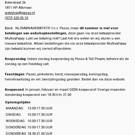
Boterstraat 26
1811 HP Alkmaar
webshop@passo.nl
(072) 520 05 10
Bank: NL39ABNA0430874731 t.n.v. Passo, maar
dit nummer is niet voor
betalingen van webshopbestellingen,
deze gaan via onze betaalprovider
Multisafepay. Lukt uw betaling niet? Laat het ons weten en wij sturen u een
nieuwe betaallink. Alleen bestellingen die via onze betaalprovider Multisafepay
zijn betaald kunnen wij correct afhandelen.
Koopzondag
: Iedere zondag koopzondag bij Passo & Tall People, behalve als de
zondag op een feestdag valt.
Feestdagen:
Pasen, pinksteren, kerst, nieuwjaarsdag, koningsdag,
hemelvaartsdag en evt. bevrijdingsdag gesloten. Bestel dan via deze website.
Koopavond:
In januari, februari en maart GEEN koopavond! Overige maanden
donderdag koopavond van 18.30 t/m 21.00
Openingstijden
MAANDAG
13.00-17.30 UUR
DINSDAG
10.00-17.30 UUR
WOENSDAG
10.00-17.30 UUR
DONDERDAG
10.00-17.30 UUR
DONDERDAG
18.30-21.00 UUR