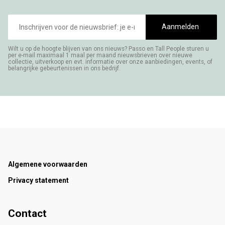
E-
mailadres
Aanmelden
Wilt u op de hoogte blijven van ons nieuws? Passo en Tall People sturen u
per e-mail maximaal 1 maal per maand nieuwsbrieven over nieuwe
collectie, uitverkoop en evt. informatie over onze aanbiedingen, events, of
belangrijke gebeurtenissen in ons bedrijf.
Footer
Algemene voorwaarden
Privacy statement
Contact