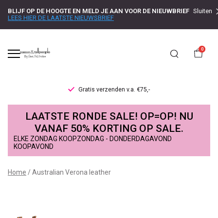
BLIJF OP DE HOOGTE EN MELD JE AAN VOOR DE NIEUWBRIEF
Sluiten
LEES HIER DE LAATSTE NIEUWSBRIEF
0
Gratis verzenden v.a. €75,-
Australian
LAATSTE RONDE SALE! OP=OP! NU
Verona
VANAF 50% KORTING OP SALE.
ELKE ZONDAG KOOPZONDAG - DONDERDAGAVOND
leather
KOOPAVOND
-
Home
Australian Verona leather
Passo