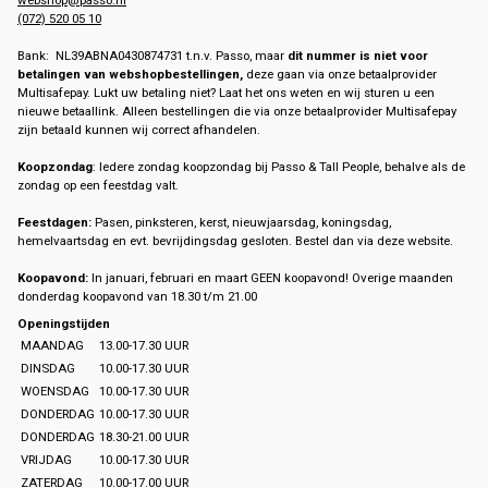
(072) 520 05 10
Bank: NL39ABNA0430874731 t.n.v. Passo, maar
dit nummer is niet voor
betalingen van webshopbestellingen,
deze gaan via onze betaalprovider
Multisafepay. Lukt uw betaling niet? Laat het ons weten en wij sturen u een
nieuwe betaallink. Alleen bestellingen die via onze betaalprovider Multisafepay
zijn betaald kunnen wij correct afhandelen.
Koopzondag
: Iedere zondag koopzondag bij Passo & Tall People, behalve als de
zondag op een feestdag valt.
Feestdagen:
Pasen, pinksteren, kerst, nieuwjaarsdag, koningsdag,
hemelvaartsdag en evt. bevrijdingsdag gesloten. Bestel dan via deze website.
Koopavond:
In januari, februari en maart GEEN koopavond! Overige maanden
donderdag koopavond van 18.30 t/m 21.00
Openingstijden
MAANDAG
13.00-17.30 UUR
DINSDAG
10.00-17.30 UUR
WOENSDAG
10.00-17.30 UUR
DONDERDAG
10.00-17.30 UUR
DONDERDAG
18.30-21.00 UUR
VRIJDAG
10.00-17.30 UUR
ZATERDAG
10.00-17.00 UUR