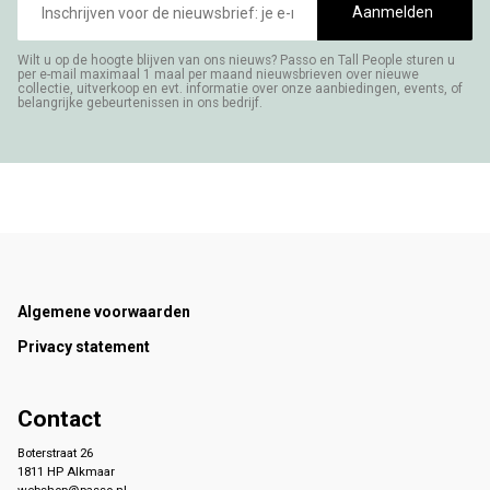
mailadres
Aanmelden
Wilt u op de hoogte blijven van ons nieuws? Passo en Tall People sturen u
per e-mail maximaal 1 maal per maand nieuwsbrieven over nieuwe
collectie, uitverkoop en evt. informatie over onze aanbiedingen, events, of
belangrijke gebeurtenissen in ons bedrijf.
Footer
Algemene voorwaarden
Privacy statement
Contact
Boterstraat 26
1811 HP Alkmaar
webshop@passo.nl