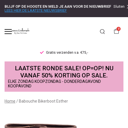
BLIJF OP DE HOOGTE EN MELD JE AAN VOOR DE NIEUWBRIEF
Sluiten
LEES HIER DE LAATSTE NIEUWSBRIEF
0
Gratis verzenden v.a. €75,-
Babouche
LAATSTE RONDE SALE! OP=OP! NU
Bikerboot
VANAF 50% KORTING OP SALE.
ELKE ZONDAG KOOPZONDAG - DONDERDAGAVOND
Esther
KOOPAVOND
-
Home
Babouche Bikerboot Esther
Passo