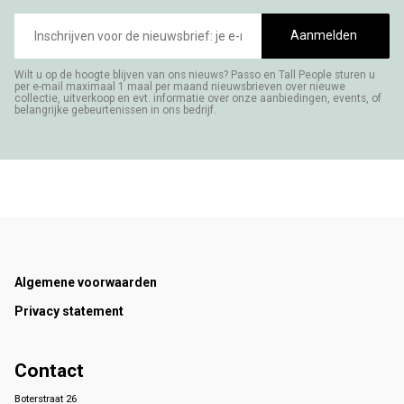
E-
mailadres
Aanmelden
Wilt u op de hoogte blijven van ons nieuws? Passo en Tall People sturen u
per e-mail maximaal 1 maal per maand nieuwsbrieven over nieuwe
collectie, uitverkoop en evt. informatie over onze aanbiedingen, events, of
belangrijke gebeurtenissen in ons bedrijf.
Footer
Algemene voorwaarden
Privacy statement
Contact
Boterstraat 26