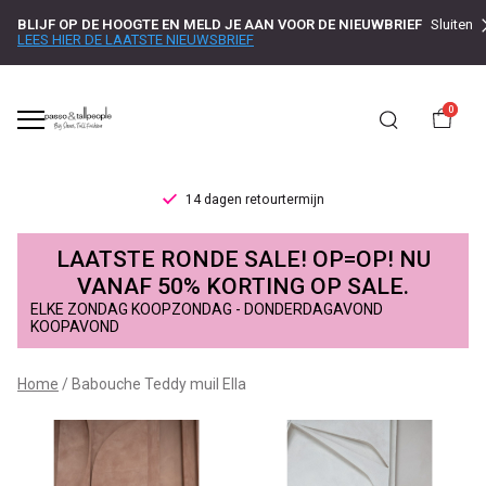
BLIJF OP DE HOOGTE EN MELD JE AAN VOOR DE NIEUWBRIEF
Sluiten
LEES HIER DE LAATSTE NIEUWSBRIEF
0
Gratis verzenden v.a. €75,-
Babouche
LAATSTE RONDE SALE! OP=OP! NU
Teddy
VANAF 50% KORTING OP SALE.
ELKE ZONDAG KOOPZONDAG - DONDERDAGAVOND
muil
KOOPAVOND
Ella
Home
Babouche Teddy muil Ella
-
Passo