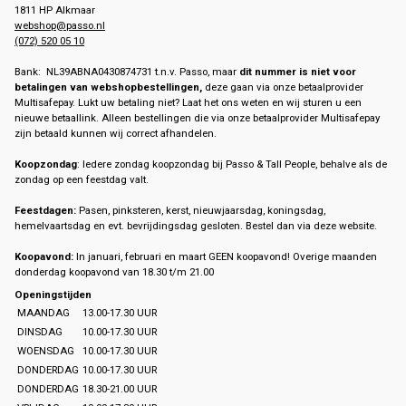
1811 HP Alkmaar
webshop@passo.nl
(072) 520 05 10
Bank: NL39ABNA0430874731 t.n.v. Passo, maar
dit nummer is niet voor
betalingen van webshopbestellingen,
deze gaan via onze betaalprovider
Multisafepay. Lukt uw betaling niet? Laat het ons weten en wij sturen u een
nieuwe betaallink. Alleen bestellingen die via onze betaalprovider Multisafepay
zijn betaald kunnen wij correct afhandelen.
Koopzondag
: Iedere zondag koopzondag bij Passo & Tall People, behalve als de
zondag op een feestdag valt.
Feestdagen:
Pasen, pinksteren, kerst, nieuwjaarsdag, koningsdag,
hemelvaartsdag en evt. bevrijdingsdag gesloten. Bestel dan via deze website.
Koopavond:
In januari, februari en maart GEEN koopavond! Overige maanden
donderdag koopavond van 18.30 t/m 21.00
Openingstijden
MAANDAG
13.00-17.30 UUR
DINSDAG
10.00-17.30 UUR
WOENSDAG
10.00-17.30 UUR
DONDERDAG
10.00-17.30 UUR
DONDERDAG
18.30-21.00 UUR