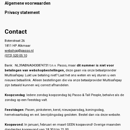
Footer
Algemene voorwaarden
Privacy statement
Contact
Boterstraat 26
1811 HP Alkmaar
webshop@passo.nl
(072) 520 05 10
Bank: NL39ABNA0430874731 t.n.v. Passo, maar
dit nummer is niet voor
betalingen van webshopbestellingen,
deze gaan via onze betaalprovider
Multisafepay. Lukt uw betaling niet? Laat het ons weten en wij sturen u een
nieuwe betaallink. Alleen bestellingen die via onze betaalprovider Multisafepay
zijn betaald kunnen wij correct afhandelen.
Koopzondag
: Iedere zondag koopzondag bij Passo & Tall People, behalve als de
zondag op een feestdag valt.
Feestdagen:
Pasen, pinksteren, kerst, nieuwjaarsdag, koningsdag,
hemelvaartsdag en evt. bevrijdingsdag gesloten. Bestel dan via deze website.
Koopavond:
In januari, februari en maart GEEN koopavond! Overige maanden
donderdag koopavond van 18.30 t/m 21.00