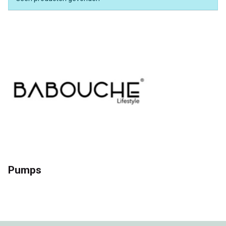
Passo
Pumps