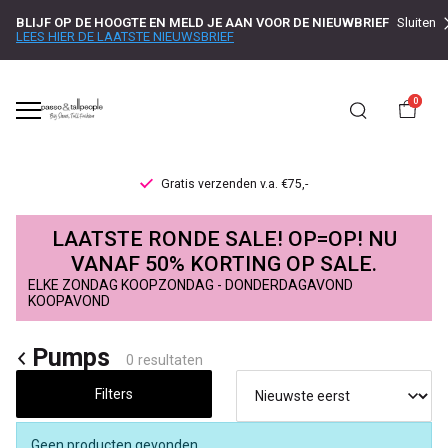
BLIJF OP DE HOOGTE EN MELD JE AAN VOOR DE NIEUWBRIEF
Sluiten
LEES HIER DE LAATSTE NIEUWSBRIEF
0
Gratis verzenden v.a. €75,-
Babouche
LAATSTE RONDE SALE! OP=OP! NU
pumps
VANAF 50% KORTING OP SALE.
ELKE ZONDAG KOOPZONDAG - DONDERDAGAVOND
in
KOOPAVOND
grote
Pumps
0 resultaten
maten
Filters
-
Geen producten gevonden