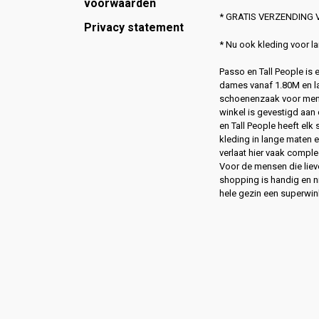
voorwaarden
* GRATIS VERZENDING V
Privacy statement
* Nu ook kleding voor 
Passo en Tall People is
dames vanaf 1.80M en l
schoenenzaak voor men
winkel is gevestigd aan 
en Tall People heeft elk
kleding in lange maten 
verlaat hier vaak compl
Voor de mensen die lie
shopping is handig en ni
hele gezin een superwin