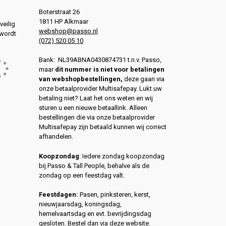
Boterstraat 26
1811 HP Alkmaar
veilig
webshop@passo.nl
 wordt
(072) 520 05 10
Bank: NL39ABNA0430874731 t.n.v. Passo,
maar
dit nummer is niet voor betalingen
van webshopbestellingen,
deze gaan via
onze betaalprovider Multisafepay. Lukt uw
betaling niet? Laat het ons weten en wij
sturen u een nieuwe betaallink. Alleen
bestellingen die via onze betaalprovider
Multisafepay zijn betaald kunnen wij correct
afhandelen.
Koopzondag
: Iedere zondag koopzondag
bij Passo & Tall People, behalve als de
zondag op een feestdag valt.
Feestdagen:
Pasen, pinksteren, kerst,
nieuwjaarsdag, koningsdag,
hemelvaartsdag en evt. bevrijdingsdag
gesloten. Bestel dan via deze website.