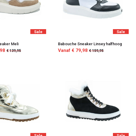
Sale
Sale
eaker Meli
Babouche Sneaker Linsey halfhoog
,98
Vanaf € 79,98
€ 139,95
€ 159,95
Sale
Sale