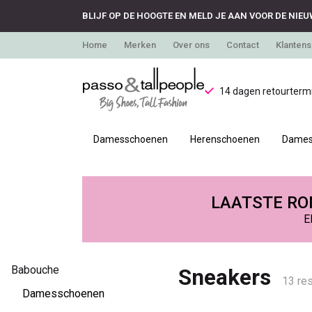
BLIJF OP DE HOOGTE EN MELD JE AAN VOOR DE NIEU
Home
Merken
Over ons
Contact
Klantens
14 dagen retourtermi
Damesschoenen
Herenschoenen
Dames
Babouche
sneakers
LAATSTE RON
E
in
grote
Babouche
Sneakers
13 res
maten
Damesschoenen