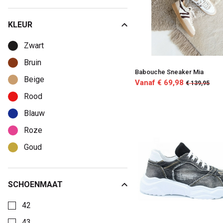
KLEUR
Kies een Kleur om op te filteren
Zwart
Bruin
Babouche Sneaker Mia
Beige
Vanaf € 69,98
€ 139,95
Rood
Blauw
Roze
Goud
SCHOENMAAT
Kies een Schoenmaat om op te filteren
42
43