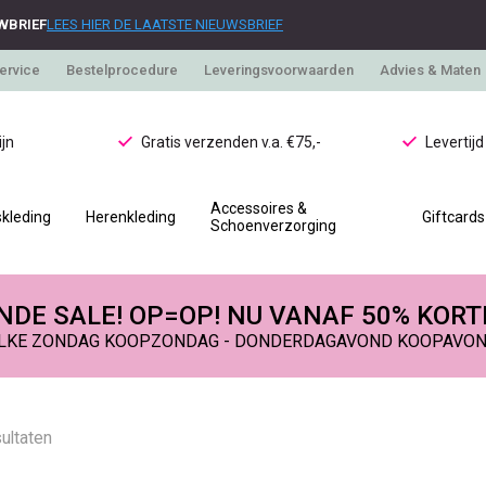
WBRIEF
LEES HIER DE LAATSTE NIEUWSBRIEF
ervice
Bestelprocedure
Leveringsvoorwaarden
Advies & Maten
jn
Gratis verzenden v.a. €75,-
Levertij
Accessoires &
kleding
Herenkleding
Giftcards
Schoenverzorging
DE SALE! OP=OP! NU VANAF 50% KORT
LKE ZONDAG KOOPZONDAG - DONDERDAGAVOND KOOPAVO
ultaten