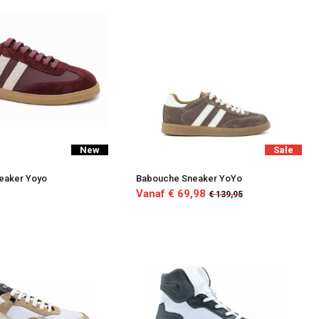
New
Sale
eaker Yoyo
Babouche Sneaker YoYo
Vanaf € 69,98
€ 139,95