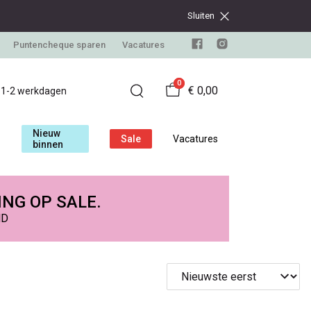
Sluiten
Puntencheque sparen
Vacatures
0
€ 0,00
d 1-2 werkdagen
Nieuw
Sale
Vacatures
binnen
ING OP SALE.
ND