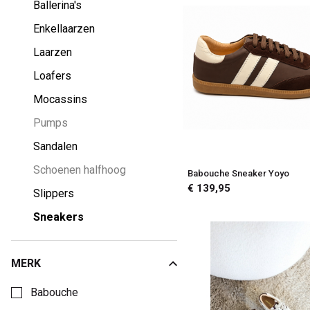
Ballerina's
-
Enkellaarzen
Passo
Laarzen
Loafers
Mocassins
Pumps
Sandalen
Schoenen halfhoog
Babouche Sneaker Yoyo
€ 139,95
Slippers
Sneakers
MERK
Kies een Merk om op te filteren
Babouche