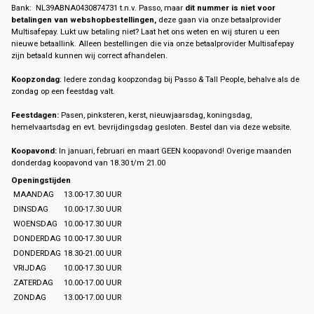
Bank: NL39ABNA0430874731 t.n.v. Passo, maar
dit nummer is niet voor
betalingen van webshopbestellingen,
deze gaan via onze betaalprovider
Multisafepay. Lukt uw betaling niet? Laat het ons weten en wij sturen u een
nieuwe betaallink. Alleen bestellingen die via onze betaalprovider Multisafepay
zijn betaald kunnen wij correct afhandelen.
Koopzondag
: Iedere zondag koopzondag bij Passo & Tall People, behalve als de
zondag op een feestdag valt.
Feestdagen:
Pasen, pinksteren, kerst, nieuwjaarsdag, koningsdag,
hemelvaartsdag en evt. bevrijdingsdag gesloten. Bestel dan via deze website.
Koopavond:
In januari, februari en maart GEEN koopavond! Overige maanden
donderdag koopavond van 18.30 t/m 21.00
Openingstijden
MAANDAG
13.00-17.30 UUR
DINSDAG
10.00-17.30 UUR
WOENSDAG
10.00-17.30 UUR
DONDERDAG
10.00-17.30 UUR
DONDERDAG
18.30-21.00 UUR
VRIJDAG
10.00-17.30 UUR
ZATERDAG
10.00-17.00 UUR
ZONDAG
13.00-17.00 UUR