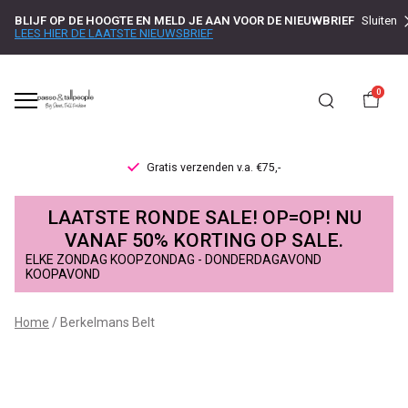
BLIJF OP DE HOOGTE EN MELD JE AAN VOOR DE NIEUWBRIEF
Sluiten
LEES HIER DE LAATSTE NIEUWSBRIEF
0
Gratis verzenden v.a. €75,-
Berkelmans
LAATSTE RONDE SALE! OP=OP! NU
Belt
VANAF 50% KORTING OP SALE.
ELKE ZONDAG KOOPZONDAG - DONDERDAGAVOND
-
KOOPAVOND
Passo
Home
Berkelmans Belt