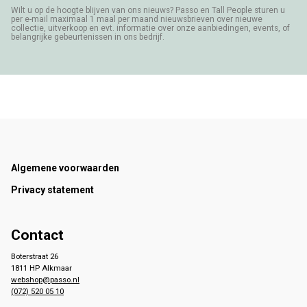
Wilt u op de hoogte blijven van ons nieuws? Passo en Tall People sturen u
per e-mail maximaal 1 maal per maand nieuwsbrieven over nieuwe
collectie, uitverkoop en evt. informatie over onze aanbiedingen, events, of
belangrijke gebeurtenissen in ons bedrijf.
Footer
Algemene voorwaarden
Privacy statement
Contact
Boterstraat 26
1811 HP Alkmaar
webshop@passo.nl
(072) 520 05 10