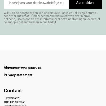
mailadres
Aanmelden
Wilt u op de hoogte blijven van ons nieuws? Passo en Tall People sturen u
per e-mail maximaal 1 maal per maand nieuwsbrieven over nieuwe
collectie, uitverkoop en evt. informatie over onze aanbiedingen, events, of
belangrijke gebeurtenissen in ons bedrijf.
Footer
Algemene voorwaarden
Privacy statement
Contact
Boterstraat 26
1811 HP Alkmaar
webshop@passo.nl