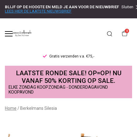
BLIJF OP DE HOOGTE EN MELD JE AAN VOOR DE NIEUWBRIEF
Sluiten
LEES HIER DE LAATSTE NIEUWSBRIEF
0
Gratis verzenden v.a. €75,-
Berkelmans
LAATSTE RONDE SALE! OP=OP! NU
Silesia
VANAF 50% KORTING OP SALE.
ELKE ZONDAG KOOPZONDAG - DONDERDAGAVOND
-
KOOPAVOND
Passo
Home
Berkelmans Silesia