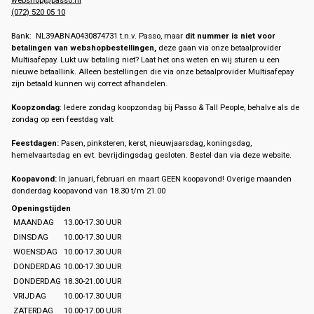
(072) 520 05 10
Bank: NL39ABNA0430874731 t.n.v. Passo, maar
dit nummer is niet voor
betalingen van webshopbestellingen,
deze gaan via onze betaalprovider
Multisafepay. Lukt uw betaling niet? Laat het ons weten en wij sturen u een
nieuwe betaallink. Alleen bestellingen die via onze betaalprovider Multisafepay
zijn betaald kunnen wij correct afhandelen.
Koopzondag
: Iedere zondag koopzondag bij Passo & Tall People, behalve als de
zondag op een feestdag valt.
Feestdagen:
Pasen, pinksteren, kerst, nieuwjaarsdag, koningsdag,
hemelvaartsdag en evt. bevrijdingsdag gesloten. Bestel dan via deze website.
Koopavond:
In januari, februari en maart GEEN koopavond! Overige maanden
donderdag koopavond van 18.30 t/m 21.00
Openingstijden
MAANDAG
13.00-17.30 UUR
DINSDAG
10.00-17.30 UUR
WOENSDAG
10.00-17.30 UUR
DONDERDAG
10.00-17.30 UUR
DONDERDAG
18.30-21.00 UUR
VRIJDAG
10.00-17.30 UUR
ZATERDAG
10.00-17.00 UUR