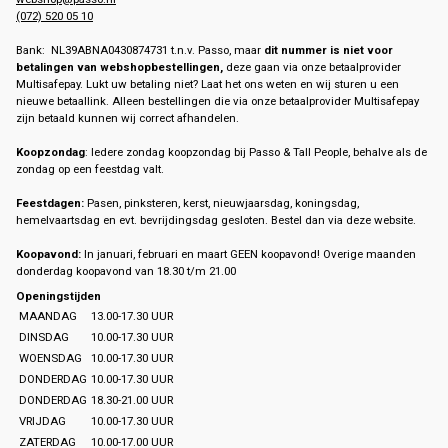
(072) 520 05 10
Bank: NL39ABNA0430874731 t.n.v. Passo, maar
dit nummer is niet voor
betalingen van webshopbestellingen,
deze gaan via onze betaalprovider
Multisafepay. Lukt uw betaling niet? Laat het ons weten en wij sturen u een
nieuwe betaallink. Alleen bestellingen die via onze betaalprovider Multisafepay
zijn betaald kunnen wij correct afhandelen.
Koopzondag
: Iedere zondag koopzondag bij Passo & Tall People, behalve als de
zondag op een feestdag valt.
Feestdagen:
Pasen, pinksteren, kerst, nieuwjaarsdag, koningsdag,
hemelvaartsdag en evt. bevrijdingsdag gesloten. Bestel dan via deze website.
Koopavond:
In januari, februari en maart GEEN koopavond! Overige maanden
donderdag koopavond van 18.30 t/m 21.00
Openingstijden
MAANDAG
13.00-17.30 UUR
DINSDAG
10.00-17.30 UUR
WOENSDAG
10.00-17.30 UUR
DONDERDAG
10.00-17.30 UUR
DONDERDAG
18.30-21.00 UUR
VRIJDAG
10.00-17.30 UUR
ZATERDAG
10.00-17.00 UUR