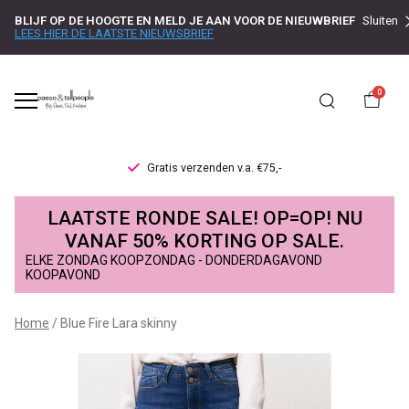
BLIJF OP DE HOOGTE EN MELD JE AAN VOOR DE NIEUWBRIEF
Sluiten
LEES HIER DE LAATSTE NIEUWSBRIEF
0
Gratis verzenden v.a. €75,-
Blue
LAATSTE RONDE SALE! OP=OP! NU
Fire
VANAF 50% KORTING OP SALE.
ELKE ZONDAG KOOPZONDAG - DONDERDAGAVOND
Lara
KOOPAVOND
skinny
Home
Blue Fire Lara skinny
-
Passo