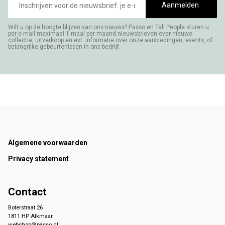
mailadres
Aanmelden
Wilt u op de hoogte blijven van ons nieuws? Passo en Tall People sturen u
per e-mail maximaal 1 maal per maand nieuwsbrieven over nieuwe
collectie, uitverkoop en evt. informatie over onze aanbiedingen, events, of
belangrijke gebeurtenissen in ons bedrijf.
Footer
Algemene voorwaarden
Privacy statement
Contact
Boterstraat 26
1811 HP Alkmaar
webshop@passo.nl