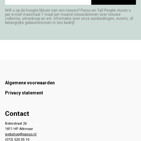
Wilt u op de hoogte blijven van ons nieuws? Passo en Tall People sturen u
per e-mail maximaal 1 maal per maand nieuwsbrieven over nieuwe
collectie, uitverkoop en evt. informatie over onze aanbiedingen, events, of
belangrijke gebeurtenissen in ons bedrijf.
Footer
Algemene voorwaarden
Privacy statement
Contact
Boterstraat 26
1811 HP Alkmaar
webshop@passo.nl
(072) 520 05 10