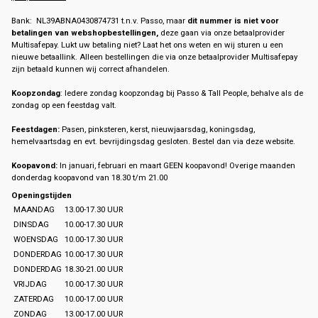
Bank: NL39ABNA0430874731 t.n.v. Passo, maar
dit nummer is niet voor
betalingen van webshopbestellingen,
deze gaan via onze betaalprovider
Multisafepay. Lukt uw betaling niet? Laat het ons weten en wij sturen u een
nieuwe betaallink. Alleen bestellingen die via onze betaalprovider Multisafepay
zijn betaald kunnen wij correct afhandelen.
Koopzondag
: Iedere zondag koopzondag bij Passo & Tall People, behalve als de
zondag op een feestdag valt.
Feestdagen:
Pasen, pinksteren, kerst, nieuwjaarsdag, koningsdag,
hemelvaartsdag en evt. bevrijdingsdag gesloten. Bestel dan via deze website.
Koopavond:
In januari, februari en maart GEEN koopavond! Overige maanden
donderdag koopavond van 18.30 t/m 21.00
Openingstijden
MAANDAG
13.00-17.30 UUR
DINSDAG
10.00-17.30 UUR
WOENSDAG
10.00-17.30 UUR
DONDERDAG
10.00-17.30 UUR
DONDERDAG
18.30-21.00 UUR
VRIJDAG
10.00-17.30 UUR
ZATERDAG
10.00-17.00 UUR
ZONDAG
13.00-17.00 UUR