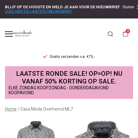
BLIJF OP DE HOOGTE EN MELD JE AAN VOOR DE NIEUWBRIEF
Sluiten
LEES HIER DE LAATSTE NIEUWSBRIEF
0
Gratis verzenden v.a. €75,-
Casa
LAATSTE RONDE SALE! OP=OP! NU
Moda
VANAF 50% KORTING OP SALE.
ELKE ZONDAG KOOPZONDAG - DONDERDAGAVOND
Overhemd
KOOPAVOND
ML7
Home
Casa Moda Overhemd ML7
-
Passo