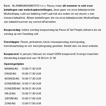
Bank: NL39ABNA0430874731 t.n.v. Passo, maar
dit nummer is niet voor
betalingen van webshopbestellingen,
deze gaan via onze betaalprovider
Multisafepay. Lukt uw betaling niet? Laat het ons weten en wij sturen u een
nieuwe betaallink. Alleen bestellingen die via onze betaalprovider Multisafepay
zijn betaald kunnen wij correct afhandelen.
Koopzondag
: Iedere zondag koopzondag bij Passo & Tall People, behalve als de
zondag op een feestdag valt.
Feestdagen:
Pasen, pinksteren, kerst, nieuwjaarsdag, koningsdag,
hemelvaartsdag en evt. bevrijdingsdag gesloten. Bestel dan via deze website.
Koopavond:
In januari, februari en maart GEEN koopavond! Overige maanden
donderdag koopavond van 18.30 t/m 21.00
Openingstijden
MAANDAG
13.00-17.30 UUR
DINSDAG
10.00-17.30 UUR
WOENSDAG
10.00-17.30 UUR
DONDERDAG
10.00-17.30 UUR
DONDERDAG
18.30-21.00 UUR
VRIJDAG
10.00-17.30 UUR
ZATERDAG
10.00-17.00 UUR
ZONDAG
13.00-17.00 UUR