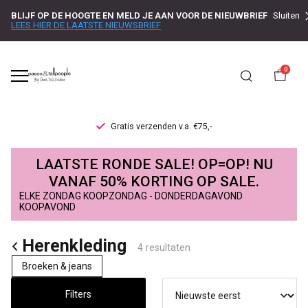
BLIJF OP DE HOOGTE EN MELD JE AAN VOOR DE NIEUWBRIEF
Sluiten
LEES HIER DE LAATSTE NIEUWSBRIEF
0
Gratis verzenden v.a. €75,-
Herenkleding
LAATSTE RONDE SALE! OP=OP! NU
-
VANAF 50% KORTING OP SALE.
ELKE ZONDAG KOOPZONDAG - DONDERDAGAVOND
Passo
KOOPAVOND
Herenkleding
4 resultaten
Broeken & jeans
Filters