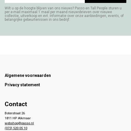
Wilt u op de hoogte blijven van ons nieuws? Passo en Tall People sturen u
per e-mail maximaal 1 maal per maand nieuwsbrieven over nieuwe
collectie, uitverkoop en evt. informatie over onze aanbiedingen, events, of
belangrijke gebeurtenissen in ons bedrijf.
Footer
Algemene voorwaarden
Privacy statement
Contact
Boterstraat 26
1811 HP Alkmaar
webshop@passo.nl
(072) 520 05 10