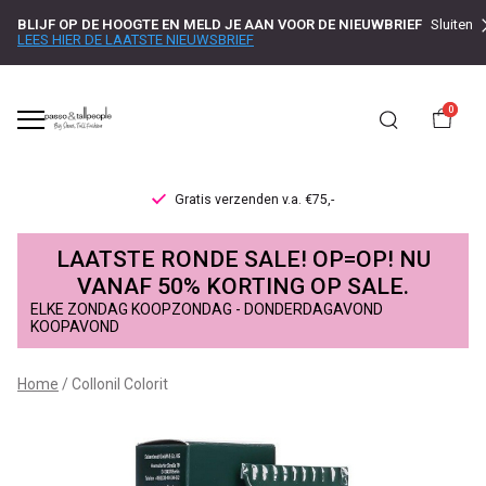
BLIJF OP DE HOOGTE EN MELD JE AAN VOOR DE NIEUWBRIEF
Sluiten
LEES HIER DE LAATSTE NIEUWSBRIEF
0
Gratis verzenden v.a. €75,-
Collonil
LAATSTE RONDE SALE! OP=OP! NU
Colorit
VANAF 50% KORTING OP SALE.
ELKE ZONDAG KOOPZONDAG - DONDERDAGAVOND
-
KOOPAVOND
Passo
Home
Collonil Colorit