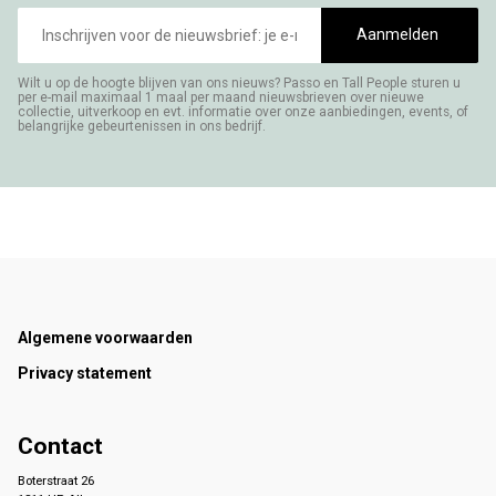
E-
mailadres
Aanmelden
Wilt u op de hoogte blijven van ons nieuws? Passo en Tall People sturen u
per e-mail maximaal 1 maal per maand nieuwsbrieven over nieuwe
collectie, uitverkoop en evt. informatie over onze aanbiedingen, events, of
belangrijke gebeurtenissen in ons bedrijf.
Footer
Algemene voorwaarden
Privacy statement
Contact
Boterstraat 26