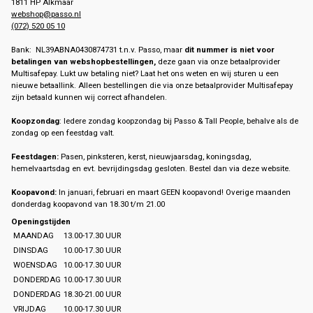
1811 HP Alkmaar
webshop@passo.nl
(072) 520 05 10
Bank: NL39ABNA0430874731 t.n.v. Passo, maar
dit nummer is niet voor
betalingen van webshopbestellingen,
deze gaan via onze betaalprovider
Multisafepay. Lukt uw betaling niet? Laat het ons weten en wij sturen u een
nieuwe betaallink. Alleen bestellingen die via onze betaalprovider Multisafepay
zijn betaald kunnen wij correct afhandelen.
Koopzondag
: Iedere zondag koopzondag bij Passo & Tall People, behalve als de
zondag op een feestdag valt.
Feestdagen:
Pasen, pinksteren, kerst, nieuwjaarsdag, koningsdag,
hemelvaartsdag en evt. bevrijdingsdag gesloten. Bestel dan via deze website.
Koopavond:
In januari, februari en maart GEEN koopavond! Overige maanden
donderdag koopavond van 18.30 t/m 21.00
Openingstijden
MAANDAG
13.00-17.30 UUR
DINSDAG
10.00-17.30 UUR
WOENSDAG
10.00-17.30 UUR
DONDERDAG
10.00-17.30 UUR
DONDERDAG
18.30-21.00 UUR
VRIJDAG
10.00-17.30 UUR