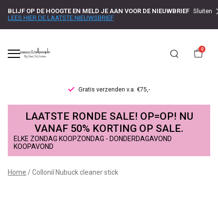
BLIJF OP DE HOOGTE EN MELD JE AAN VOOR DE NIEUWBRIEF
Sluiten
LEES HIER DE LAATSTE NIEUWSBRIEF
0
Gratis verzenden v.a. €75,-
Collonil
LAATSTE RONDE SALE! OP=OP! NU
Nubuck
VANAF 50% KORTING OP SALE.
ELKE ZONDAG KOOPZONDAG - DONDERDAGAVOND
cleaner
KOOPAVOND
stick
Home
Collonil Nubuck cleaner stick
-
Passo