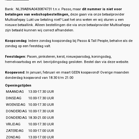
Bank: NL39ABNA0430874731 t.n.v. Passo, maar
dit nummer is niet voor
betalingen van webshopbestellingen,
deze gaan via onze betaalprovider
Multisafepay. Lukt uw betaling niet? Laat het ons weten en wij sturen u een
nieuwe betaallink. Alleen bestellingen die via onze betaalprovider Multisafepay
zijn betaald kunnen wij correct afhandelen.
Koopzondag
: Iedere zondag koopzondag bij Passo & Tall People, behalve als de
zondag op een feestdag valt.
Feestdagen:
Pasen, pinksteren, kerst, nieuwjaarsdag, koningsdag,
hemelvaartsdag en evt. bevrijdingsdag gesloten. Bestel dan via deze website.
Koopavond:
In januari, februari en maart GEEN koopavond! Overige maanden
donderdag koopavond van 18.30 t/m 21.00
Openingstijden
MAANDAG
13.00-17.30 UUR
DINSDAG
10.00-17.30 UUR
WOENSDAG
10.00-17.30 UUR
DONDERDAG
10.00-17.30 UUR
DONDERDAG
18.30-21.00 UUR
VRIJDAG
10.00-17.30 UUR
ZATERDAG
10.00-17.00 UUR
ZONDAG
13.00-17.00 UUR