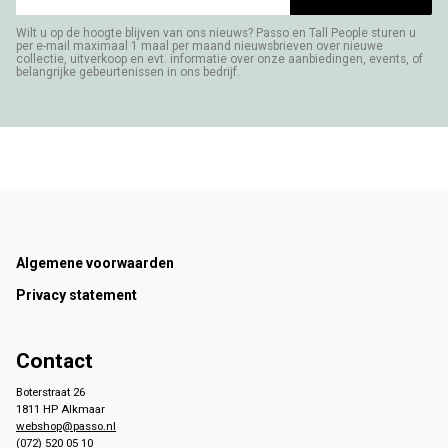
Wilt u op de hoogte blijven van ons nieuws? Passo en Tall People sturen u
per e-mail maximaal 1 maal per maand nieuwsbrieven over nieuwe
collectie, uitverkoop en evt. informatie over onze aanbiedingen, events, of
belangrijke gebeurtenissen in ons bedrijf.
Footer
Algemene voorwaarden
Privacy statement
Contact
Boterstraat 26
1811 HP Alkmaar
webshop@passo.nl
(072) 520 05 10