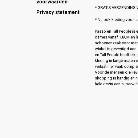
voorwaarden
* GRATIS VERZENDING V
Privacy statement
* Nu ook kleding voor 
Passo en Tall People is
dames vanaf 1.80M en l
schoenenzaak voor men
winkel is gevestigd aan 
en Tall People heeft elk
kleding in lange maten 
verlaat hier vaak compl
Voor de mensen die lie
shopping is handig en ni
hele gezin een superwin