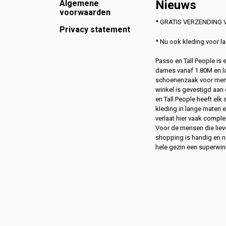
Footer
Nieuws
Algemene
voorwaarden
* GRATIS VERZENDING V
Privacy statement
* Nu ook kleding voor 
Passo en Tall People is
dames vanaf 1.80M en l
schoenenzaak voor men
winkel is gevestigd aan 
en Tall People heeft elk
kleding in lange maten 
verlaat hier vaak compl
Voor de mensen die lie
shopping is handig en ni
hele gezin een superwin