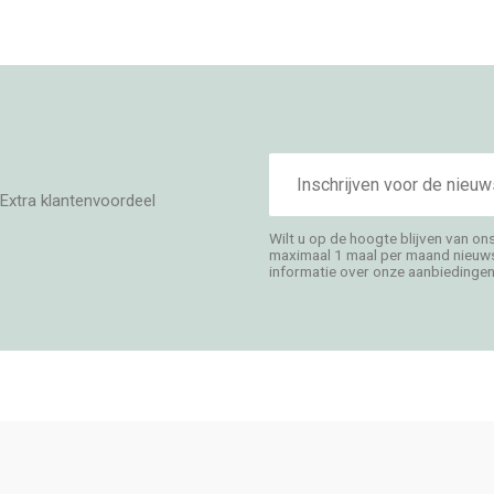
E-
mailadres
Extra klantenvoordeel
Wilt u op de hoogte blijven van on
maximaal 1 maal per maand nieuwsb
informatie over onze aanbiedingen,