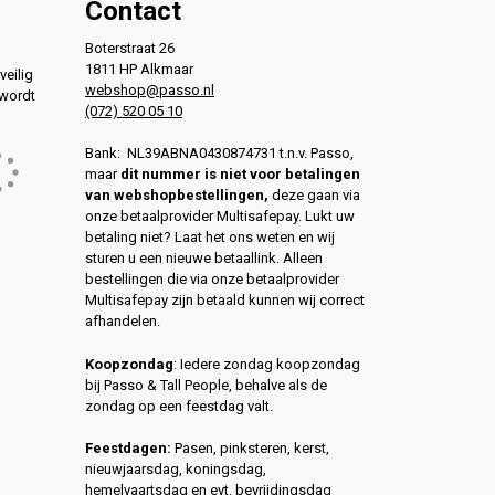
Contact
Boterstraat 26
1811 HP Alkmaar
veilig
webshop@passo.nl
 wordt
(072) 520 05 10
Bank: NL39ABNA0430874731 t.n.v. Passo,
maar
dit nummer is niet voor betalingen
van webshopbestellingen,
deze gaan via
onze betaalprovider Multisafepay. Lukt uw
betaling niet? Laat het ons weten en wij
sturen u een nieuwe betaallink. Alleen
bestellingen die via onze betaalprovider
Multisafepay zijn betaald kunnen wij correct
afhandelen.
Koopzondag
: Iedere zondag koopzondag
bij Passo & Tall People, behalve als de
zondag op een feestdag valt.
Feestdagen:
Pasen, pinksteren, kerst,
nieuwjaarsdag, koningsdag,
hemelvaartsdag en evt. bevrijdingsdag