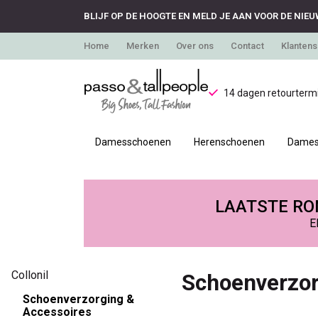
BLIJF OP DE HOOGTE EN MELD JE AAN VOOR DE NIEU
Home
Merken
Over ons
Contact
Klantens
14 dagen retourtermi
Damesschoenen
Herenschoenen
Dames
Schoenverzorging
&
LAATSTE RON
E
Accessoires
-
Collonil
Schoenverzor
Passo
Schoenverzorging &
Accessoires