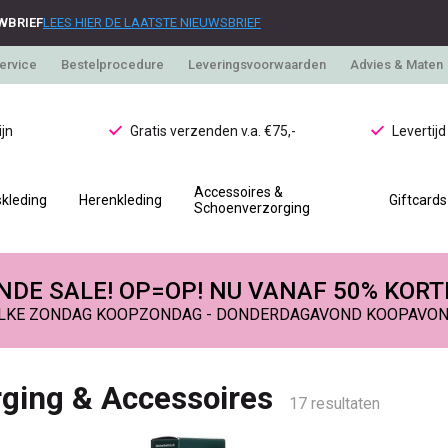
WBRIEF
LEES HIER DE LAATSTE NIEUWSBRIEF
ervice
Bestelprocedure
Leveringsvoorwaarden
Advies & Maten
jn
Gratis verzenden v.a. €75,-
Levertij
Accessoires &
kleding
Herenkleding
Giftcards
Schoenverzorging
DE SALE! OP=OP! NU VANAF 50% KORT
LKE ZONDAG KOOPZONDAG - DONDERDAGAVOND KOOPAVO
ging & Accessoires
17 resultaten