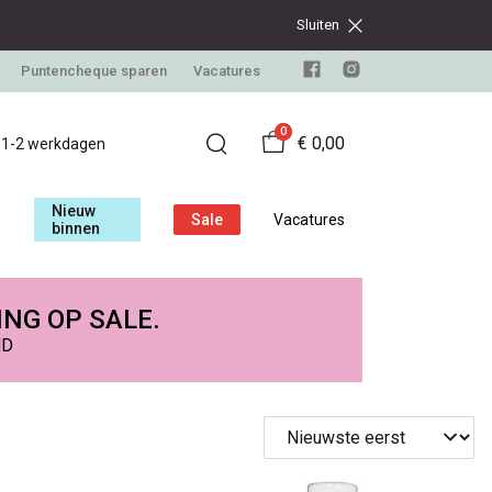
Sluiten
Puntencheque sparen
Vacatures
0
€ 0,00
d 1-2 werkdagen
Nieuw
Sale
Vacatures
binnen
ING OP SALE.
ND