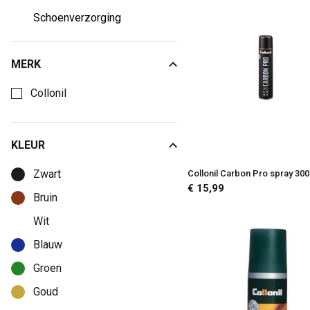
Schoenverzorging
MERK
Kies een Merk om op te filteren
Collonil
KLEUR
Kies een Kleur om op te filteren
Zwart
Collonil Carbon Pro spray 30
€ 15,99
Bruin
Wit
Blauw
Groen
Goud