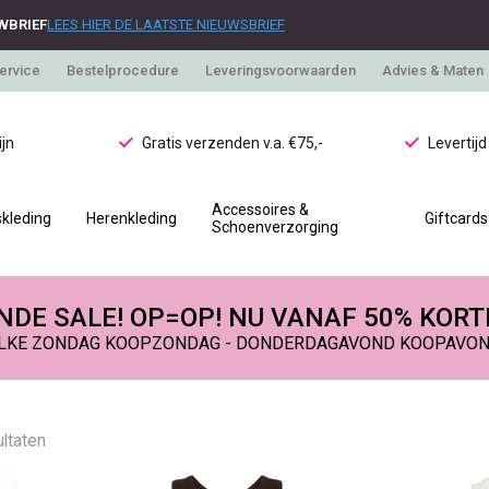
WBRIEF
LEES HIER DE LAATSTE NIEUWSBRIEF
ervice
Bestelprocedure
Leveringsvoorwaarden
Advies & Maten
jn
Gratis verzenden v.a. €75,-
Levertij
Accessoires &
kleding
Herenkleding
Giftcards
Schoenverzorging
DE SALE! OP=OP! NU VANAF 50% KORT
LKE ZONDAG KOOPZONDAG - DONDERDAGAVOND KOOPAVO
ltaten