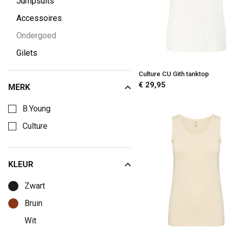
Jumpsuits
Accessoires
Ondergoed
Gilets
Culture CU Gith tanktop
€ 29,95
MERK
Kies een Merk om op te filteren
B.Young
Culture
KLEUR
Kies een Kleur om op te filteren
Zwart
Bruin
Wit