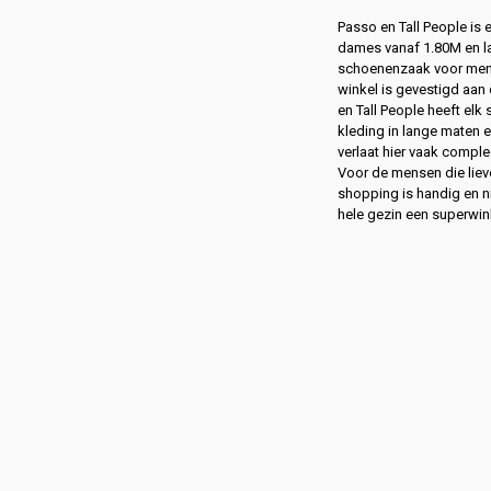
Passo en Tall People is
dames vanaf 1.80M en l
schoenenzaak voor men
winkel is gevestigd aan 
en Tall People heeft elk
kleding in lange maten 
verlaat hier vaak compl
Voor de mensen die lie
shopping is handig en ni
hele gezin een superwin