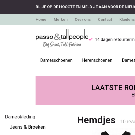
BLIJF OP DE HOOGTE EN MELD JE AAN VOOR DE NIEU
Home
Merken
Over ons
Contact
Klantens
14 dagen retourtermi
Damesschoenen
Herenschoenen
Dames
Hemdjes
-
LAATSTE RON
E
Passo
Dameskleding
Hemdjes
10 resu
Jeans & Broeken