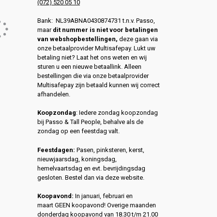
(072) 520 05 10
Bank: NL39ABNA0430874731 t.n.v. Passo,
maar
dit nummer is niet voor betalingen
van webshopbestellingen,
deze gaan via
onze betaalprovider Multisafepay. Lukt uw
betaling niet? Laat het ons weten en wij
sturen u een nieuwe betaallink. Alleen
bestellingen die via onze betaalprovider
Multisafepay zijn betaald kunnen wij correct
afhandelen.
Koopzondag
: Iedere zondag koopzondag
bij Passo & Tall People, behalve als de
zondag op een feestdag valt.
Feestdagen:
Pasen, pinksteren, kerst,
nieuwjaarsdag, koningsdag,
hemelvaartsdag en evt. bevrijdingsdag
gesloten. Bestel dan via deze website.
Koopavond:
In januari, februari en
maart GEEN koopavond! Overige maanden
donderdag koopavond van 18.30 t/m 21.00