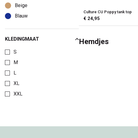
Beige
Culture CU Poppy tank top
Blauw
€ 24,95
KLEDINGMAAT
Hemdjes
Kies een Kledingmaat om op te filteren
S
M
L
XL
XXL