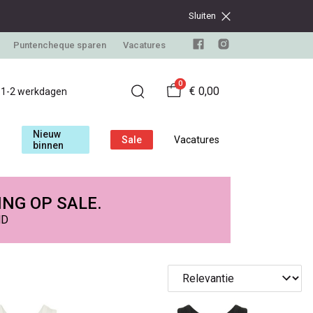
Sluiten
Puntencheque sparen
Vacatures
0
€ 0,00
d 1-2 werkdagen
Nieuw
Sale
Vacatures
binnen
ING OP SALE.
ND