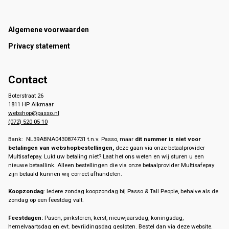
Footer
Algemene voorwaarden
Privacy statement
Contact
Boterstraat 26
1811 HP Alkmaar
webshop@passo.nl
(072) 520 05 10
Bank: NL39ABNA0430874731 t.n.v. Passo, maar
dit nummer is niet voor
betalingen van webshopbestellingen,
deze gaan via onze betaalprovider
Multisafepay. Lukt uw betaling niet? Laat het ons weten en wij sturen u een
nieuwe betaallink. Alleen bestellingen die via onze betaalprovider Multisafepay
zijn betaald kunnen wij correct afhandelen.
Koopzondag
: Iedere zondag koopzondag bij Passo & Tall People, behalve als de
zondag op een feestdag valt.
Feestdagen:
Pasen, pinksteren, kerst, nieuwjaarsdag, koningsdag,
hemelvaartsdag en evt. bevrijdingsdag gesloten. Bestel dan via deze website.