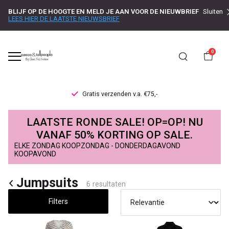
BLIJF OP DE HOOGTE EN MELD JE AAN VOOR DE NIEUWBRIEF
Sluiten
LEES HIER DE LAATSTE NIEUWSBRIEF
0
Gratis verzenden v.a. €75,-
Jumpsuits
LAATSTE RONDE SALE! OP=OP! NU
-
VANAF 50% KORTING OP SALE.
ELKE ZONDAG KOOPZONDAG - DONDERDAGAVOND
Passo
KOOPAVOND
Jumpsuits
6 resultaten
Filters