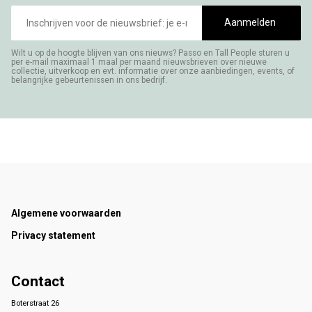
E-
mailadres
Aanmelden
Wilt u op de hoogte blijven van ons nieuws? Passo en Tall People sturen u
per e-mail maximaal 1 maal per maand nieuwsbrieven over nieuwe
collectie, uitverkoop en evt. informatie over onze aanbiedingen, events, of
belangrijke gebeurtenissen in ons bedrijf.
Footer
Algemene voorwaarden
Privacy statement
Contact
Boterstraat 26