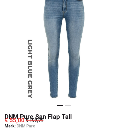
Passo
DNM Pure San Flap Tall
€ 55,00
€ 109,99
Merk:
DNM Pure