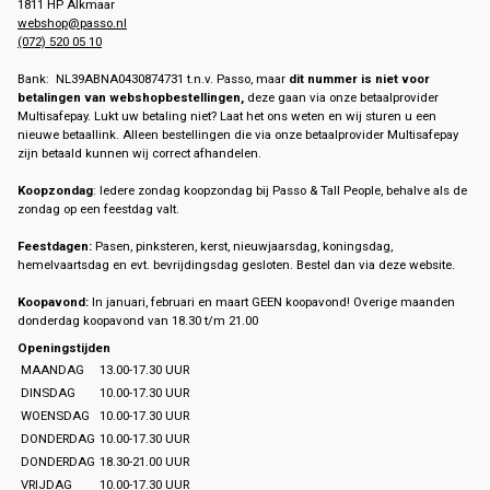
1811 HP Alkmaar
webshop@passo.nl
(072) 520 05 10
Bank: NL39ABNA0430874731 t.n.v. Passo, maar
dit nummer is niet voor
betalingen van webshopbestellingen,
deze gaan via onze betaalprovider
Multisafepay. Lukt uw betaling niet? Laat het ons weten en wij sturen u een
nieuwe betaallink. Alleen bestellingen die via onze betaalprovider Multisafepay
zijn betaald kunnen wij correct afhandelen.
Koopzondag
: Iedere zondag koopzondag bij Passo & Tall People, behalve als de
zondag op een feestdag valt.
Feestdagen:
Pasen, pinksteren, kerst, nieuwjaarsdag, koningsdag,
hemelvaartsdag en evt. bevrijdingsdag gesloten. Bestel dan via deze website.
Koopavond:
In januari, februari en maart GEEN koopavond! Overige maanden
donderdag koopavond van 18.30 t/m 21.00
Openingstijden
MAANDAG
13.00-17.30 UUR
DINSDAG
10.00-17.30 UUR
WOENSDAG
10.00-17.30 UUR
DONDERDAG
10.00-17.30 UUR
DONDERDAG
18.30-21.00 UUR
VRIJDAG
10.00-17.30 UUR