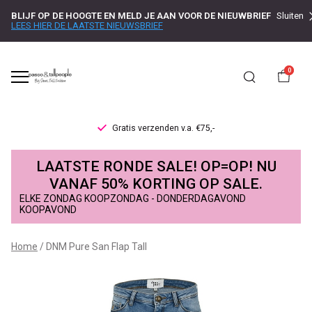
BLIJF OP DE HOOGTE EN MELD JE AAN VOOR DE NIEUWBRIEF
Sluiten
LEES HIER DE LAATSTE NIEUWSBRIEF
0
Gratis verzenden v.a. €75,-
DNM
LAATSTE RONDE SALE! OP=OP! NU
Pure
VANAF 50% KORTING OP SALE.
ELKE ZONDAG KOOPZONDAG - DONDERDAGAVOND
San
KOOPAVOND
Flap
Home
DNM Pure San Flap Tall
Tall
-