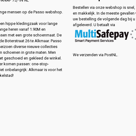
ANAF 75,- IN NL
Bestellen via onze webshop is snel, 
lange mensen op de Passo webshop.
en makkelijk. In de meeste gevallen
uw bestelling de volgende dag bij u
 een hippe kledingzaak voor lange
afgeleverd. U betaalt via
ange heren vanaf 1.90M en
sen met een grote schoenmaat. De
de Boterstraat 26 te Alkmaar. Passo
 seizoen diverse nieuwe collecties
en schoenen in grote maten. Men
We verzenden via PostNL.
eet geschoeid en gekleed de winkel.
ver komen passen: one-stop-
et onbelangrijk: Alkmaar is voor het
kelstad!