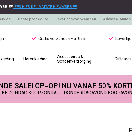
WBRIEF
LEES HIER DE LAATSTE NIEUWSBRIEF
ervice
Bestelprocedure
Leveringsvoorwaarden
Advies & Maten
jn
Gratis verzenden v.a. €75,-
Levertij
Accessoires &
kleding
Herenkleding
Giftcards
Schoenverzorging
DE SALE! OP=OP! NU VANAF 50% KORT
LKE ZONDAG KOOPZONDAG - DONDERDAGAVOND KOOPAVO