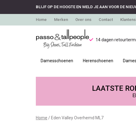
BLIJF OP DE HOOGTE EN MELD JE AAN VOOR DE NIEU
Home
Merken
Over ons
Contact
Klantens
14 dagen retourtermi
Damesschoenen
Herenschoenen
Dames
Eden
Valley
LAATSTE RON
E
Overhemd
ML7
Home
Eden Valley Overhemd ML7
-