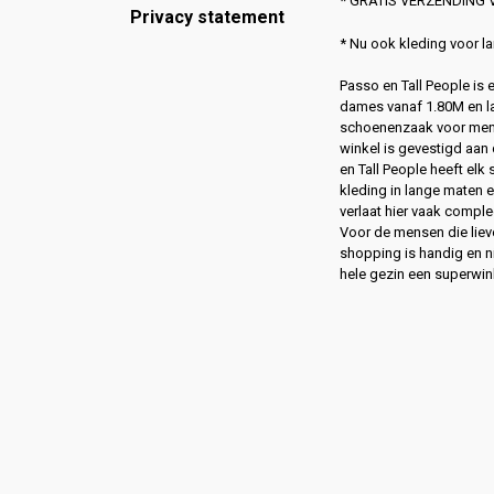
* GRATIS VERZENDING V
Privacy statement
* Nu ook kleding voor 
Passo en Tall People is
dames vanaf 1.80M en l
schoenenzaak voor men
winkel is gevestigd aan 
en Tall People heeft elk
kleding in lange maten 
verlaat hier vaak compl
Voor de mensen die lie
shopping is handig en ni
hele gezin een superwin