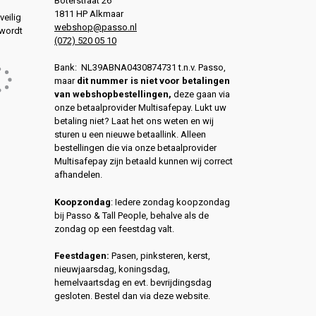
Boterstraat 26
1811 HP Alkmaar
veilig
webshop@passo.nl
 wordt
(072) 520 05 10
Bank: NL39ABNA0430874731 t.n.v. Passo,
maar
dit nummer is niet voor betalingen
van webshopbestellingen,
deze gaan via
onze betaalprovider Multisafepay. Lukt uw
betaling niet? Laat het ons weten en wij
sturen u een nieuwe betaallink. Alleen
bestellingen die via onze betaalprovider
Multisafepay zijn betaald kunnen wij correct
afhandelen.
Koopzondag
: Iedere zondag koopzondag
bij Passo & Tall People, behalve als de
zondag op een feestdag valt.
Feestdagen:
Pasen, pinksteren, kerst,
nieuwjaarsdag, koningsdag,
hemelvaartsdag en evt. bevrijdingsdag
gesloten. Bestel dan via deze website.