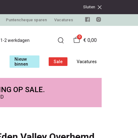
Sluiten
Puntencheque sparen
Vacatures
0
€ 0,00
d 1-2 werkdagen
Nieuw
Sale
Vacatures
binnen
ING OP SALE.
ND
Eden Valley Overhemd