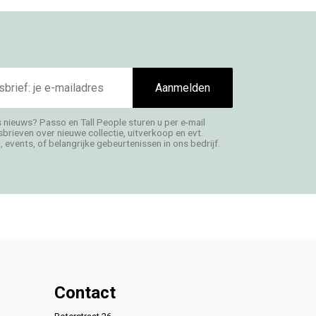
Aanmelden
s nieuws? Passo en Tall People sturen u per e-mail
rieven over nieuwe collectie, uitverkoop en evt.
 events, of belangrijke gebeurtenissen in ons bedrijf.
Contact