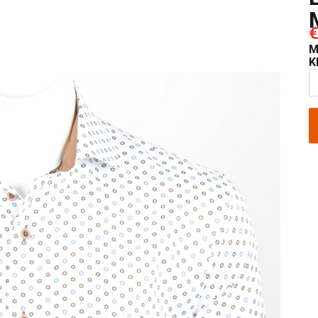
€
M
K