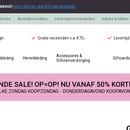
WBRIEF
LEES HIER DE LAATSTE NIEUWSBRIEF
ervice
Bestelprocedure
Leveringsvoorwaarden
Advies & Maten
jn
Gratis verzenden v.a. €75,-
Levertij
Accessoires &
kleding
Herenkleding
Giftcards
Schoenverzorging
DE SALE! OP=OP! NU VANAF 50% KORT
LKE ZONDAG KOOPZONDAG - DONDERDAGAVOND KOOPAVO