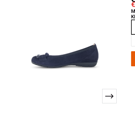
€
M
K