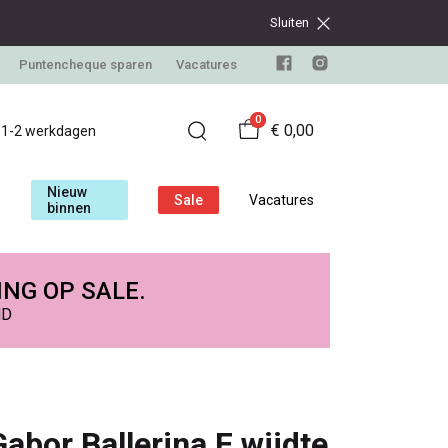
Sluiten
Puntencheque sparen
Vacatures
0
€ 0,00
d 1-2 werkdagen
Nieuw
Sale
Vacatures
binnen
ING OP SALE.
ND
Gabor Ballerina F wijdte