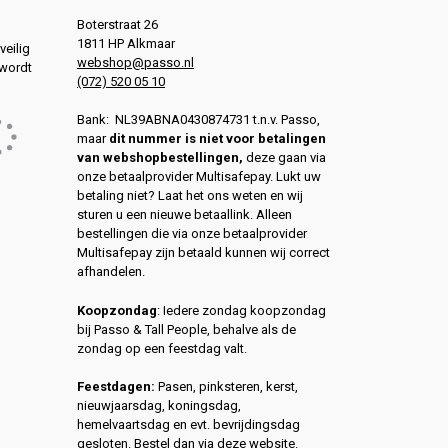
Boterstraat 26
1811 HP Alkmaar
veilig
webshop@passo.nl
 wordt
(072) 520 05 10
Bank: NL39ABNA0430874731 t.n.v. Passo,
maar
dit nummer is niet voor betalingen
van webshopbestellingen,
deze gaan via
onze betaalprovider Multisafepay. Lukt uw
betaling niet? Laat het ons weten en wij
sturen u een nieuwe betaallink. Alleen
bestellingen die via onze betaalprovider
Multisafepay zijn betaald kunnen wij correct
afhandelen.
Koopzondag
: Iedere zondag koopzondag
bij Passo & Tall People, behalve als de
zondag op een feestdag valt.
Feestdagen:
Pasen, pinksteren, kerst,
nieuwjaarsdag, koningsdag,
hemelvaartsdag en evt. bevrijdingsdag
gesloten. Bestel dan via deze website.