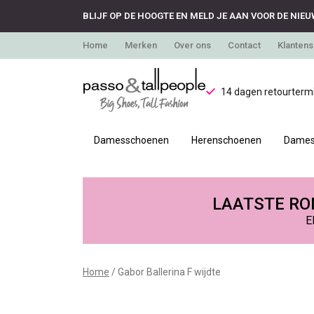
BLIJF OP DE HOOGTE EN MELD JE AAN VOOR DE NIEU
Home
Merken
Over ons
Contact
Klantens
14 dagen retourtermi
Damesschoenen
Herenschoenen
Dames
Gabor
Ballerina
LAATSTE RON
E
F
wijdte
Home
Gabor Ballerina F wijdte
-