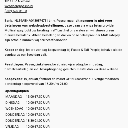
1811 HP Alkmaar
webshop@passo.nl
(072) 520 05 10
Bank: NL39ABNA0430874731 t.n.v. Passo, maar
dit nummer is niet voor
betalingen van webshopbestellingen,
deze gaan via onze betaalprovider
Multisafepay. Lukt uw betaling niet? Laat het ons weten en wij sturen u een
nieuwe betaallink. Alleen bestellingen die via onze betaalprovider Multisafepay
zijn betaald kunnen wij correct afhandelen.
Koopzondag
: Iedere zondag koopzondag bij Passo & Tall People, behalve als de
zondag op een feestdag valt.
Feestdagen:
Pasen, pinksteren, kerst, nieuwjaarsdag, koningsdag,
hemelvaartsdag en evt. bevrijdingsdag gesloten. Bestel dan via deze website.
Koopavond:
In januari, februari en maart GEEN koopavond! Overige maanden
donderdag koopavond van 18.30 t/m 21.00
Openingstijden
MAANDAG
13.00-17.30 UUR
DINSDAG
10.00-17.30 UUR
WOENSDAG
10.00-17.30 UUR
DONDERDAG
10.00-17.30 UUR
DONDERDAG
18.30-21.00 UUR
VRIJDAG
10.00-17.30 UUR