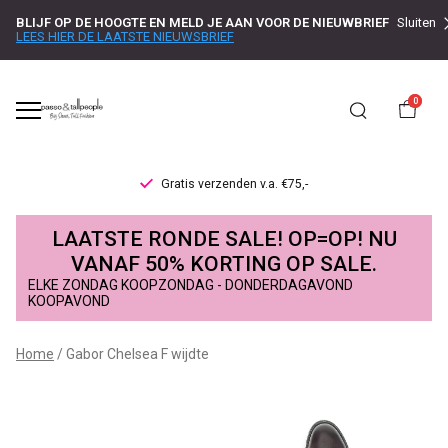
BLIJF OP DE HOOGTE EN MELD JE AAN VOOR DE NIEUWBRIEF
Sluiten
LEES HIER DE LAATSTE NIEUWSBRIEF
0
Gratis verzenden v.a. €75,-
Gabor
LAATSTE RONDE SALE! OP=OP! NU
Chelsea
VANAF 50% KORTING OP SALE.
ELKE ZONDAG KOOPZONDAG - DONDERDAGAVOND
F
KOOPAVOND
wijdte
Home
Gabor Chelsea F wijdte
-
Passo