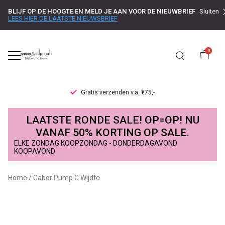
BLIJF OP DE HOOGTE EN MELD JE AAN VOOR DE NIEUWBRIEF
Sluiten
LEES HIER DE LAATSTE NIEUWSBRIEF
0
Gratis verzenden v.a. €75,-
Gabor
LAATSTE RONDE SALE! OP=OP! NU
Pump
VANAF 50% KORTING OP SALE.
ELKE ZONDAG KOOPZONDAG - DONDERDAGAVOND
G
KOOPAVOND
Wijdte
Home
Gabor Pump G Wijdte
-
Passo