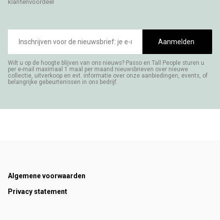
klantenvoordeel
E-
mailadres
Aanmelden
Wilt u op de hoogte blijven van ons nieuws? Passo en Tall People sturen u
per e-mail maximaal 1 maal per maand nieuwsbrieven over nieuwe
collectie, uitverkoop en evt. informatie over onze aanbiedingen, events, of
belangrijke gebeurtenissen in ons bedrijf.
Footer
Algemene voorwaarden
Privacy statement