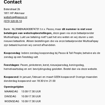
Contact
Boterstraat 26
1811 HP Alkmaar
webshop@passo.nl
(072) 520 05 10
Bank: NL39ABNA0430874731 t.n.v. Passo, maar
dit nummer is niet voor
betalingen van webshopbestellingen,
deze gaan via onze betaalprovider
Multisafepay. Lukt uw betaling niet? Laat het ons weten en wij sturen u een
nieuwe betaallink. Alleen bestellingen die via onze betaalprovider Multisafepay
zijn betaald kunnen wij correct afhandelen.
Koopzondag
: Iedere zondag koopzondag bij Passo & Tall People, behalve als de
zondag op een feestdag valt.
Feestdagen:
Pasen, pinksteren, kerst, nieuwjaarsdag, koningsdag,
hemelvaartsdag en evt. bevrijdingsdag gesloten. Bestel dan via deze website.
Koopavond:
In januari, februari en maart GEEN koopavond! Overige maanden
donderdag koopavond van 18.30 t/m 21.00
Openingstijden
MAANDAG
13.00-17.30 UUR
DINSDAG
10.00-17.30 UUR
WOENSDAG
10.00-17.30 UUR