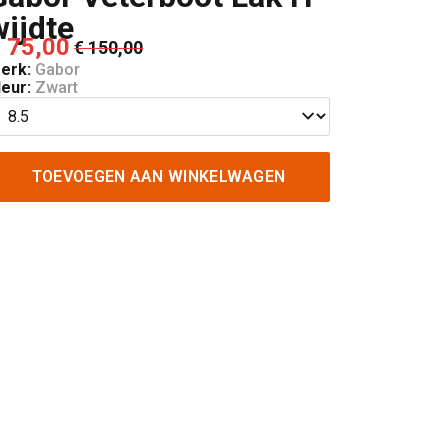
wijdte
 75,00
€ 150,00
erk:
Gabor
leur:
Zwart
TOEVOEGEN AAN WINKELWAGEN