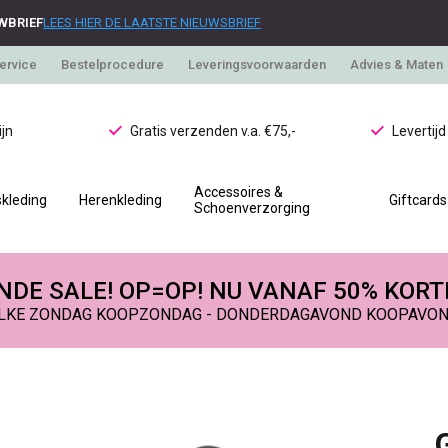
WBRIEF
LEES HIER DE LAATSTE NIEUWSBRIEF
ervice
Bestelprocedure
Leveringsvoorwaarden
Advies & Maten
jn
Gratis verzenden v.a. €75,-
Levertij
Accessoires &
kleding
Herenkleding
Giftcards
Schoenverzorging
DE SALE! OP=OP! NU VANAF 50% KORT
LKE ZONDAG KOOPZONDAG - DONDERDAGAVOND KOOPAVO