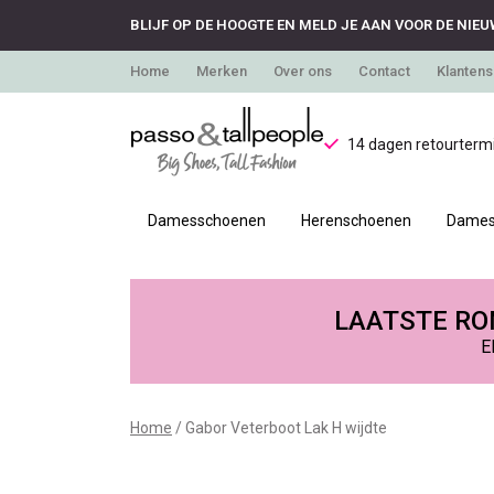
BLIJF OP DE HOOGTE EN MELD JE AAN VOOR DE NIEU
Home
Merken
Over ons
Contact
Klantens
14 dagen retourtermi
Damesschoenen
Herenschoenen
Dames
Gabor
Veterboot
LAATSTE RON
E
Lak
H
Home
Gabor Veterboot Lak H wijdte
wijdte