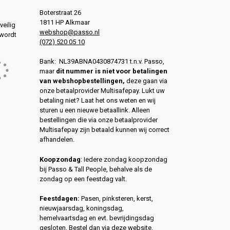
Boterstraat 26
1811 HP Alkmaar
veilig
webshop@passo.nl
 wordt
(072) 520 05 10
Bank: NL39ABNA0430874731 t.n.v. Passo,
maar
dit nummer is niet voor betalingen
van webshopbestellingen,
deze gaan via
onze betaalprovider Multisafepay. Lukt uw
betaling niet? Laat het ons weten en wij
sturen u een nieuwe betaallink. Alleen
bestellingen die via onze betaalprovider
Multisafepay zijn betaald kunnen wij correct
afhandelen.
Koopzondag
: Iedere zondag koopzondag
bij Passo & Tall People, behalve als de
zondag op een feestdag valt.
Feestdagen:
Pasen, pinksteren, kerst,
nieuwjaarsdag, koningsdag,
hemelvaartsdag en evt. bevrijdingsdag
gesloten. Bestel dan via deze website.