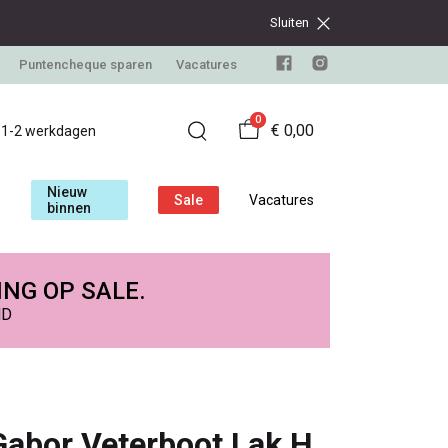
Sluiten
Puntencheque sparen
Vacatures
0
€ 0,00
d 1-2 werkdagen
Nieuw
Sale
Vacatures
binnen
ING OP SALE.
ND
Gabor Veterboot Lak H