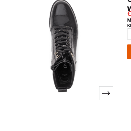
€
M
K