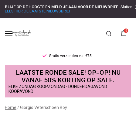
BLIJF OP DE HOOGTE EN MELD JE AAN VOOR DE NIEUWBRIEF
Sluiten
LEES HIER DE LAATSTE NIEUWSBRIEF
0
Gratis verzenden v.a. €75,-
Giorgio
LAATSTE RONDE SALE! OP=OP! NU
Veterschoen
VANAF 50% KORTING OP SALE.
ELKE ZONDAG KOOPZONDAG - DONDERDAGAVOND
Boy
KOOPAVOND
-
Home
Giorgio Veterschoen Boy
Passo