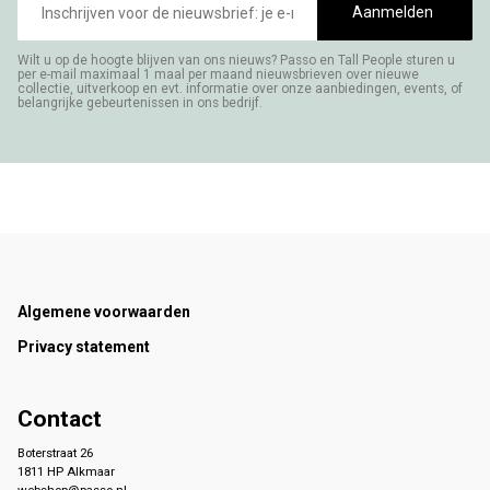
mailadres
Aanmelden
Wilt u op de hoogte blijven van ons nieuws? Passo en Tall People sturen u
per e-mail maximaal 1 maal per maand nieuwsbrieven over nieuwe
collectie, uitverkoop en evt. informatie over onze aanbiedingen, events, of
belangrijke gebeurtenissen in ons bedrijf.
Footer
Algemene voorwaarden
Privacy statement
Contact
Boterstraat 26
1811 HP Alkmaar
webshop@passo.nl