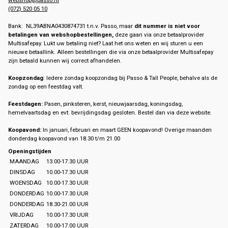
(072) 520 05 10
Bank: NL39ABNA0430874731 t.n.v. Passo, maar
dit nummer is niet voor
betalingen van webshopbestellingen,
deze gaan via onze betaalprovider
Multisafepay. Lukt uw betaling niet? Laat het ons weten en wij sturen u een
nieuwe betaallink. Alleen bestellingen die via onze betaalprovider Multisafepay
zijn betaald kunnen wij correct afhandelen.
Koopzondag
: Iedere zondag koopzondag bij Passo & Tall People, behalve als de
zondag op een feestdag valt.
Feestdagen:
Pasen, pinksteren, kerst, nieuwjaarsdag, koningsdag,
hemelvaartsdag en evt. bevrijdingsdag gesloten. Bestel dan via deze website.
Koopavond:
In januari, februari en maart GEEN koopavond! Overige maanden
donderdag koopavond van 18.30 t/m 21.00
Openingstijden
MAANDAG
13.00-17.30 UUR
DINSDAG
10.00-17.30 UUR
WOENSDAG
10.00-17.30 UUR
DONDERDAG
10.00-17.30 UUR
DONDERDAG
18.30-21.00 UUR
VRIJDAG
10.00-17.30 UUR
ZATERDAG
10.00-17.00 UUR