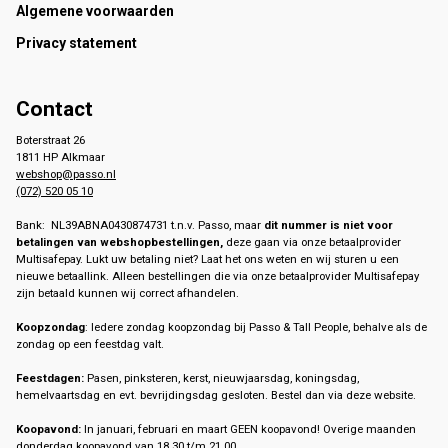
Footer
Algemene voorwaarden
Privacy statement
Contact
Boterstraat 26
1811 HP Alkmaar
webshop@passo.nl
(072) 520 05 10
Bank: NL39ABNA0430874731 t.n.v. Passo, maar
dit nummer is niet voor
betalingen van webshopbestellingen,
deze gaan via onze betaalprovider
Multisafepay. Lukt uw betaling niet? Laat het ons weten en wij sturen u een
nieuwe betaallink. Alleen bestellingen die via onze betaalprovider Multisafepay
zijn betaald kunnen wij correct afhandelen.
Koopzondag
: Iedere zondag koopzondag bij Passo & Tall People, behalve als de
zondag op een feestdag valt.
Feestdagen:
Pasen, pinksteren, kerst, nieuwjaarsdag, koningsdag,
hemelvaartsdag en evt. bevrijdingsdag gesloten. Bestel dan via deze website.
Koopavond:
In januari, februari en maart GEEN koopavond! Overige maanden
donderdag koopavond van 18.30 t/m 21.00