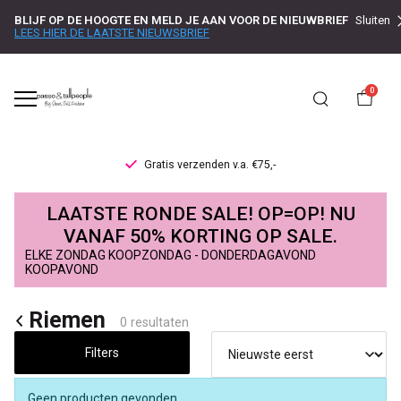
BLIJF OP DE HOOGTE EN MELD JE AAN VOOR DE NIEUWBRIEF
Sluiten
LEES HIER DE LAATSTE NIEUWSBRIEF
0
Gratis verzenden v.a. €75,-
Riemen
LAATSTE RONDE SALE! OP=OP! NU
-
VANAF 50% KORTING OP SALE.
ELKE ZONDAG KOOPZONDAG - DONDERDAGAVOND
Passo
KOOPAVOND
Riemen
0 resultaten
Filters
Geen producten gevonden