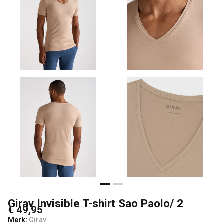
2
-
Passo
Girav Invisible T-shirt Sao Paolo/ 2
€ 49,95
Merk:
Girav