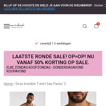
BLIJF OP DE HOOGTE EN MELD JE AAN VOOR DE NIEUWBRIEF
Sluiten
LEES HIER DE LAATSTE NIEUWSBRIEF
0
Levertijd 1-2 werkdagen
Girav
LAATSTE RONDE SALE! OP=OP! NU
Invisible
VANAF 50% KORTING OP SALE.
ELKE ZONDAG KOOPZONDAG - DONDERDAGAVOND
T-
KOOPAVOND
shirt
Home
Girav Invisible T-shirt Sao Paolo/ 2
Sao
Paolo/