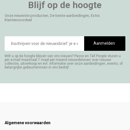
Blijf op de hoogte
Onze nieuwste producten, De beste aanbiedingen, Extra
klantenvoordeel
E-
mailadres
Aanmelden
Wilt u op de hoogte blijven van ons nieuws? Passo en Tall People sturen u
per e-mail maximaal 1 maal per maand nieuwsbrieven over nieuwe
collectie, uitverkoop en evt. informatie over onze aanbiedingen, events, of
belangrijke gebeurtenissen in ons bedrijf.
Footer
Algemene voorwaarden