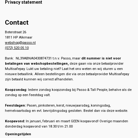
Privacy statement
Contact
Boterstraat 26
1811 HP Alkmaar
webshop@passo.nl
(072) 520 05 10
Bank: NL39ABNA0430874731 t.n.v. Passo, maar
dit nummer is niet voor
betalingen van webshopbestellingen,
deze gaan via onze betaalprovider
Multisafepay. Lukt uw betaling niet? Laat het ons weten en wij sturen u een
nieuwe betaallink. Alleen bestellingen die via onze betaalprovider Multisafepay
zijn betaald kunnen wij correct afhandelen.
Koopzondag
: Iedere zondag koopzondag bij Passo & Tall People, behalve als de
zondag op een feestdag valt.
Feestdagen:
Pasen, pinksteren, kerst, nieuwjaarsdag, koningsdag,
hemelvaartsdag en evt. bevrijdingsdag gesloten. Bestel dan via deze website.
Koopavond:
In januari, februari en maart GEEN koopavond! Overige maanden
donderdag koopavond van 18.30 t/m 21.00
Openingstijden