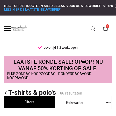
BLIJF OP DE HOOGTE EN MELD JE AAN VOOR DE NIEUWBRIEF
Sluiten
LEES HIER DE LAATSTE NIEUWSBRIEF
0
Levertijd 1-2 werkdagen
T-
LAATSTE RONDE SALE! OP=OP! NU
shirts
VANAF 50% KORTING OP SALE.
ELKE ZONDAG KOOPZONDAG - DONDERDAGAVOND
&
KOOPAVOND
polo's
T-shirts & polo's
86 resultaten
-
Filters
Passo