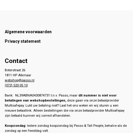
Footer
Algemene voorwaarden
Privacy statement
Contact
Boterstraat 26
1811 HP Alkmaar
webshop@passo.nl
(072) 520 05 10
Bank: NL39ABNA0430874731 t.n.v. Passo, maar
dit nummer is niet voor
betalingen van webshopbestellingen,
deze gaan via onze betaalprovider
Multisafepay. Lukt uw betaling niet? Laat het ons weten en wij sturen u een
nieuwe betaallink. Alleen bestellingen die via onze betaalprovider Multisafepay
zijn betaald kunnen wij correct afhandelen.
Koopzondag
: Iedere zondag koopzondag bij Passo & Tall People, behalve als de
zondag op een feestdag valt.