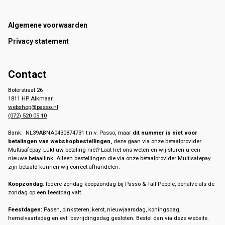
Footer
Algemene voorwaarden
Privacy statement
Contact
Boterstraat 26
1811 HP Alkmaar
webshop@passo.nl
(072) 520 05 10
Bank: NL39ABNA0430874731 t.n.v. Passo, maar
dit nummer is niet voor
betalingen van webshopbestellingen,
deze gaan via onze betaalprovider
Multisafepay. Lukt uw betaling niet? Laat het ons weten en wij sturen u een
nieuwe betaallink. Alleen bestellingen die via onze betaalprovider Multisafepay
zijn betaald kunnen wij correct afhandelen.
Koopzondag
: Iedere zondag koopzondag bij Passo & Tall People, behalve als de
zondag op een feestdag valt.
Feestdagen:
Pasen, pinksteren, kerst, nieuwjaarsdag, koningsdag,
hemelvaartsdag en evt. bevrijdingsdag gesloten. Bestel dan via deze website.