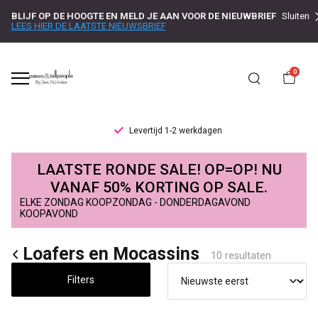
BLIJF OP DE HOOGTE EN MELD JE AAN VOOR DE NIEUWBRIEF
Sluiten
LEES HIER DE LAATSTE NIEUWSBRIEF
0
Levertijd 1-2 werkdagen
Loafers
LAATSTE RONDE SALE! OP=OP! NU
&
VANAF 50% KORTING OP SALE.
ELKE ZONDAG KOOPZONDAG - DONDERDAGAVOND
Mocassins
KOOPAVOND
-
Loafers en Mocassins
10 resultaten
Passo
Filters