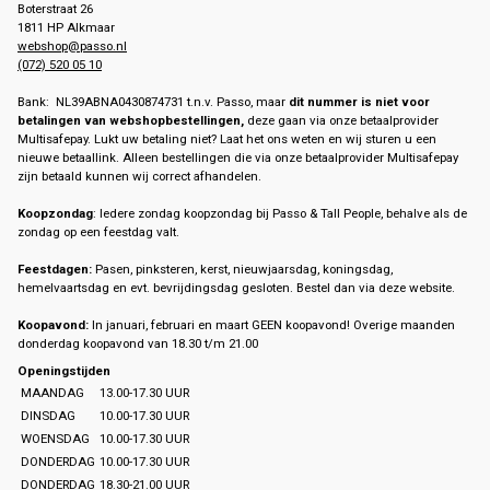
Boterstraat 26
1811 HP Alkmaar
webshop@passo.nl
(072) 520 05 10
Bank: NL39ABNA0430874731 t.n.v. Passo, maar
dit nummer is niet voor
betalingen van webshopbestellingen,
deze gaan via onze betaalprovider
Multisafepay. Lukt uw betaling niet? Laat het ons weten en wij sturen u een
nieuwe betaallink. Alleen bestellingen die via onze betaalprovider Multisafepay
zijn betaald kunnen wij correct afhandelen.
Koopzondag
: Iedere zondag koopzondag bij Passo & Tall People, behalve als de
zondag op een feestdag valt.
Feestdagen:
Pasen, pinksteren, kerst, nieuwjaarsdag, koningsdag,
hemelvaartsdag en evt. bevrijdingsdag gesloten. Bestel dan via deze website.
Koopavond:
In januari, februari en maart GEEN koopavond! Overige maanden
donderdag koopavond van 18.30 t/m 21.00
Openingstijden
MAANDAG
13.00-17.30 UUR
DINSDAG
10.00-17.30 UUR
WOENSDAG
10.00-17.30 UUR
DONDERDAG
10.00-17.30 UUR
DONDERDAG
18.30-21.00 UUR