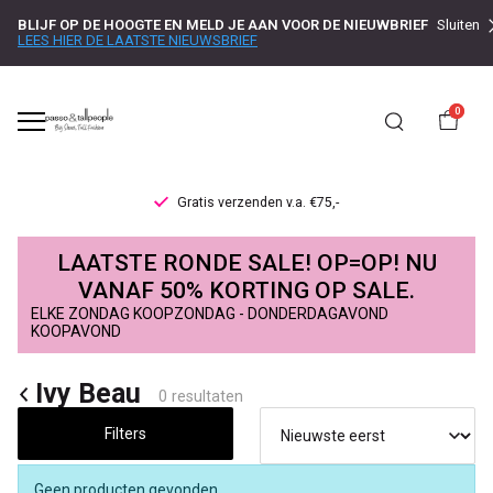
BLIJF OP DE HOOGTE EN MELD JE AAN VOOR DE NIEUWBRIEF
Sluiten
LEES HIER DE LAATSTE NIEUWSBRIEF
0
Gratis verzenden v.a. €75,-
Ivy
LAATSTE RONDE SALE! OP=OP! NU
Beau
VANAF 50% KORTING OP SALE.
ELKE ZONDAG KOOPZONDAG - DONDERDAGAVOND
-
KOOPAVOND
Passo
Ivy Beau
0 resultaten
Filters
Geen producten gevonden