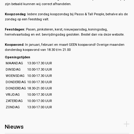
zijn betaald kunnen wij correct afhandelen.
Koopzondag
: Iedere zondag koopzondag bij Passo & Tall People, behalve als de
zondag op een feestdag valt.
Feestdagen:
Pasen, pinksteren, kerst, nieuwjaarsdag, koningsdag,
hemelvaartsdag en evt. bevrijdingsdag gesloten. Bestel dan via deze website.
Koopavond:
In januari, februari en maart GEEN koopavond! Overige maanden
donderdag koopavond van 18.30 t/m 21.00
Openingstijden
MAANDAG
13.00-17.30 UUR
DINSDAG
10.00-17.30 UUR
WOENSDAG
10.00-17.30 UUR
DONDERDAG
10.00-17.30 UUR
DONDERDAG
18.30-21.00 UUR
VRIJDAG
10.00-17.30 UUR
ZATERDAG
10.00-17.00 UUR
ZONDAG
13.00-17.00 UUR
Nieuws