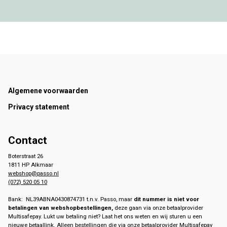
Footer
Algemene voorwaarden
Privacy statement
Contact
Boterstraat 26
1811 HP Alkmaar
webshop@passo.nl
(072) 520 05 10
Bank: NL39ABNA0430874731 t.n.v. Passo, maar
dit nummer is niet voor
betalingen van webshopbestellingen,
deze gaan via onze betaalprovider
Multisafepay. Lukt uw betaling niet? Laat het ons weten en wij sturen u een
nieuwe betaallink. Alleen bestellingen die via onze betaalprovider Multisafepay