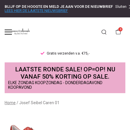
BLIJF OP DE HOOGTE EN MELD JE AAN VOOR DE NIEUWBRIEF
Sluiten
LEES HIER DE LAATSTE NIEUWSBRIEF
0
Gratis verzenden v.a. €75,-
Josef
LAATSTE RONDE SALE! OP=OP! NU
Seibel
VANAF 50% KORTING OP SALE.
ELKE ZONDAG KOOPZONDAG - DONDERDAGAVOND
Caren
KOOPAVOND
01
Home
Josef Seibel Caren 01
-
Passo