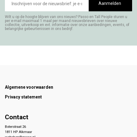
mailadres
Aanmelden
Wilt u op de hoogte blijven van ons nieuws? Passo en Tall People sturen u
per e-mail maximaal 1 maal per maand nieuwsbrieven over nieuwe
collectie, uitverkoop en evt. informatie over onze aanbiedingen, events, of
belangrijke gebeurtenissen in ons bedrijf.
Footer
Algemene voorwaarden
Privacy statement
Contact
Boterstraat 26
1811 HP Alkmaar
webshop@passo.nl