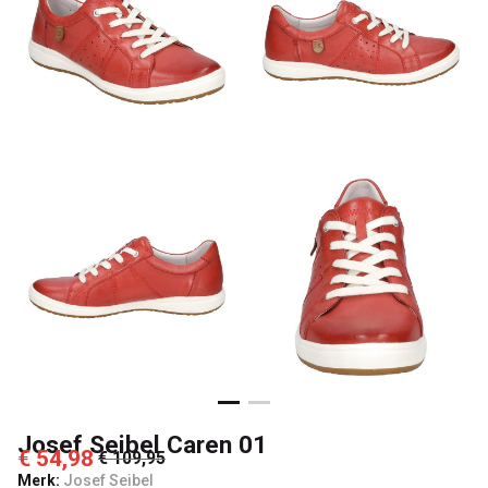
Josef Seibel Caren 01
€ 54,98
€ 109,95
Merk:
Josef Seibel