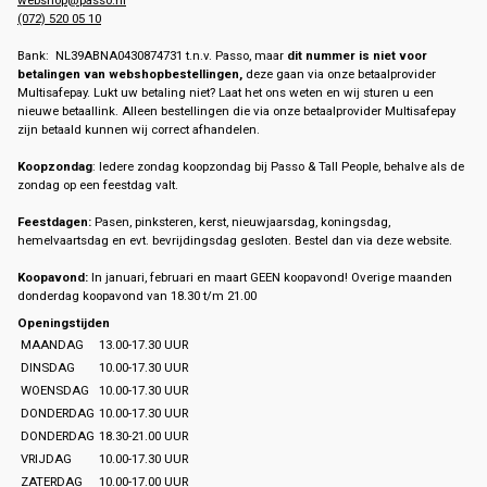
(072) 520 05 10
Bank: NL39ABNA0430874731 t.n.v. Passo, maar
dit nummer is niet voor
betalingen van webshopbestellingen,
deze gaan via onze betaalprovider
Multisafepay. Lukt uw betaling niet? Laat het ons weten en wij sturen u een
nieuwe betaallink. Alleen bestellingen die via onze betaalprovider Multisafepay
zijn betaald kunnen wij correct afhandelen.
Koopzondag
: Iedere zondag koopzondag bij Passo & Tall People, behalve als de
zondag op een feestdag valt.
Feestdagen:
Pasen, pinksteren, kerst, nieuwjaarsdag, koningsdag,
hemelvaartsdag en evt. bevrijdingsdag gesloten. Bestel dan via deze website.
Koopavond:
In januari, februari en maart GEEN koopavond! Overige maanden
donderdag koopavond van 18.30 t/m 21.00
Openingstijden
MAANDAG
13.00-17.30 UUR
DINSDAG
10.00-17.30 UUR
WOENSDAG
10.00-17.30 UUR
DONDERDAG
10.00-17.30 UUR
DONDERDAG
18.30-21.00 UUR
VRIJDAG
10.00-17.30 UUR
ZATERDAG
10.00-17.00 UUR