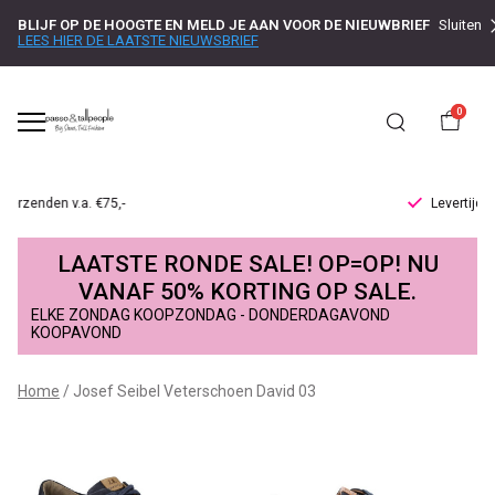
BLIJF OP DE HOOGTE EN MELD JE AAN VOOR DE NIEUWBRIEF
Sluiten
LEES HIER DE LAATSTE NIEUWSBRIEF
0
Levertijd 1-2 werkdagen
Josef
LAATSTE RONDE SALE! OP=OP! NU
Seibel
VANAF 50% KORTING OP SALE.
ELKE ZONDAG KOOPZONDAG - DONDERDAGAVOND
Veterschoen
KOOPAVOND
David
Home
Josef Seibel Veterschoen David 03
03
-