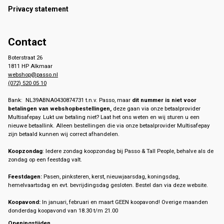
Privacy statement
Contact
Boterstraat 26
1811 HP Alkmaar
webshop@passo.nl
(072) 520 05 10
Bank: NL39ABNA0430874731 t.n.v. Passo, maar
dit nummer is niet voor
betalingen van webshopbestellingen,
deze gaan via onze betaalprovider
Multisafepay. Lukt uw betaling niet? Laat het ons weten en wij sturen u een
nieuwe betaallink. Alleen bestellingen die via onze betaalprovider Multisafepay
zijn betaald kunnen wij correct afhandelen.
Koopzondag
: Iedere zondag koopzondag bij Passo & Tall People, behalve als de
zondag op een feestdag valt.
Feestdagen:
Pasen, pinksteren, kerst, nieuwjaarsdag, koningsdag,
hemelvaartsdag en evt. bevrijdingsdag gesloten. Bestel dan via deze website.
Koopavond:
In januari, februari en maart GEEN koopavond! Overige maanden
donderdag koopavond van 18.30 t/m 21.00
Openingstijden