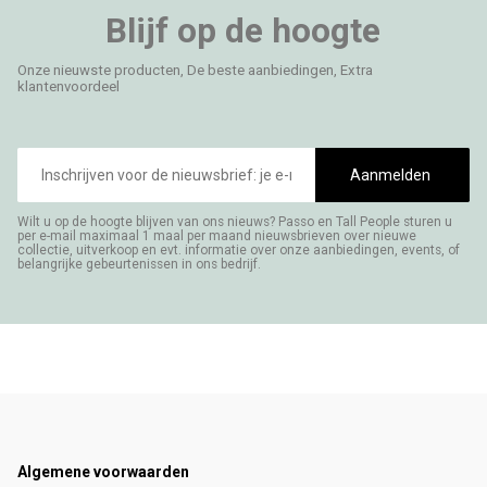
Blijf op de hoogte
Onze nieuwste producten, De beste aanbiedingen, Extra
klantenvoordeel
E-
mailadres
Aanmelden
Wilt u op de hoogte blijven van ons nieuws? Passo en Tall People sturen u
per e-mail maximaal 1 maal per maand nieuwsbrieven over nieuwe
collectie, uitverkoop en evt. informatie over onze aanbiedingen, events, of
belangrijke gebeurtenissen in ons bedrijf.
Footer
Algemene voorwaarden