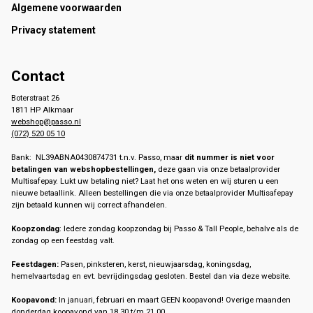
Footer
Algemene voorwaarden
Privacy statement
Contact
Boterstraat 26
1811 HP Alkmaar
webshop@passo.nl
(072) 520 05 10
Bank: NL39ABNA0430874731 t.n.v. Passo, maar
dit nummer is niet voor
betalingen van webshopbestellingen,
deze gaan via onze betaalprovider
Multisafepay. Lukt uw betaling niet? Laat het ons weten en wij sturen u een
nieuwe betaallink. Alleen bestellingen die via onze betaalprovider Multisafepay
zijn betaald kunnen wij correct afhandelen.
Koopzondag
: Iedere zondag koopzondag bij Passo & Tall People, behalve als de
zondag op een feestdag valt.
Feestdagen:
Pasen, pinksteren, kerst, nieuwjaarsdag, koningsdag,
hemelvaartsdag en evt. bevrijdingsdag gesloten. Bestel dan via deze website.
Koopavond:
In januari, februari en maart GEEN koopavond! Overige maanden
donderdag koopavond van 18.30 t/m 21.00