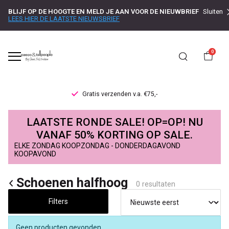
BLIJF OP DE HOOGTE EN MELD JE AAN VOOR DE NIEUWBRIEF
Sluiten
LEES HIER DE LAATSTE NIEUWSBRIEF
0
Gratis verzenden v.a. €75,-
Schoenen
LAATSTE RONDE SALE! OP=OP! NU
halfhoog
VANAF 50% KORTING OP SALE.
ELKE ZONDAG KOOPZONDAG - DONDERDAGAVOND
-
KOOPAVOND
Passo
Schoenen halfhoog
0 resultaten
Filters
Geen producten gevonden