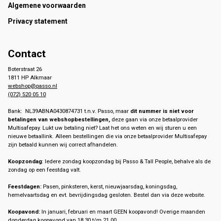
Footer
Algemene voorwaarden
Privacy statement
Contact
Boterstraat 26
1811 HP Alkmaar
webshop@passo.nl
(072) 520 05 10
Bank: NL39ABNA0430874731 t.n.v. Passo, maar
dit nummer is niet voor
betalingen van webshopbestellingen,
deze gaan via onze betaalprovider
Multisafepay. Lukt uw betaling niet? Laat het ons weten en wij sturen u een
nieuwe betaallink. Alleen bestellingen die via onze betaalprovider Multisafepay
zijn betaald kunnen wij correct afhandelen.
Koopzondag
: Iedere zondag koopzondag bij Passo & Tall People, behalve als de
zondag op een feestdag valt.
Feestdagen:
Pasen, pinksteren, kerst, nieuwjaarsdag, koningsdag,
hemelvaartsdag en evt. bevrijdingsdag gesloten. Bestel dan via deze website.
Koopavond:
In januari, februari en maart GEEN koopavond! Overige maanden
donderdag koopavond van 18.30 t/m 21.00