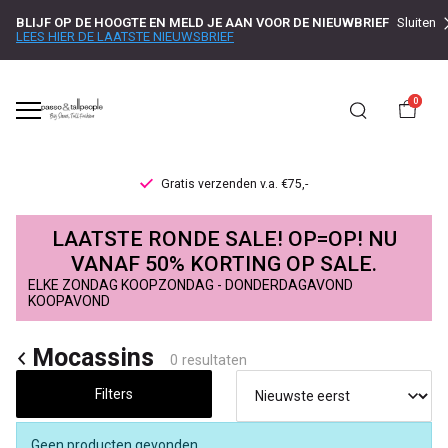
BLIJF OP DE HOOGTE EN MELD JE AAN VOOR DE NIEUWBRIEF
Sluiten
LEES HIER DE LAATSTE NIEUWSBRIEF
0
Gratis verzenden v.a. €75,-
Mocassins
LAATSTE RONDE SALE! OP=OP! NU
-
VANAF 50% KORTING OP SALE.
ELKE ZONDAG KOOPZONDAG - DONDERDAGAVOND
Passo
KOOPAVOND
Mocassins
0 resultaten
Filters
Geen producten gevonden