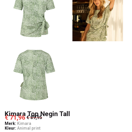
Kimara Top Negin Tall
€ 71,96
€ 89,95
Merk:
Kimara
Kleur:
Animal print