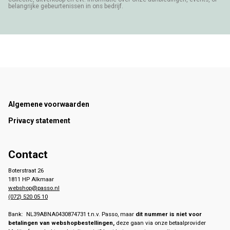
belangrijke gebeurtenissen in ons bedrijf.
Footer
Algemene voorwaarden
Privacy statement
Contact
Boterstraat 26
1811 HP Alkmaar
webshop@passo.nl
(072) 520 05 10
Bank: NL39ABNA0430874731 t.n.v. Passo, maar
dit nummer is niet voor
betalingen van webshopbestellingen,
deze gaan via onze betaalprovider