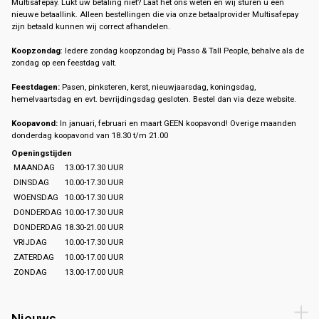
Multisafepay. Lukt uw betaling niet? Laat het ons weten en wij sturen u een
nieuwe betaallink. Alleen bestellingen die via onze betaalprovider Multisafepay
zijn betaald kunnen wij correct afhandelen.
Koopzondag
: Iedere zondag koopzondag bij Passo & Tall People, behalve als de
zondag op een feestdag valt.
Feestdagen:
Pasen, pinksteren, kerst, nieuwjaarsdag, koningsdag,
hemelvaartsdag en evt. bevrijdingsdag gesloten. Bestel dan via deze website.
Koopavond:
In januari, februari en maart GEEN koopavond! Overige maanden
donderdag koopavond van 18.30 t/m 21.00
Openingstijden
MAANDAG
13.00-17.30 UUR
DINSDAG
10.00-17.30 UUR
WOENSDAG
10.00-17.30 UUR
DONDERDAG
10.00-17.30 UUR
DONDERDAG
18.30-21.00 UUR
VRIJDAG
10.00-17.30 UUR
ZATERDAG
10.00-17.00 UUR
ZONDAG
13.00-17.00 UUR
Nieuws