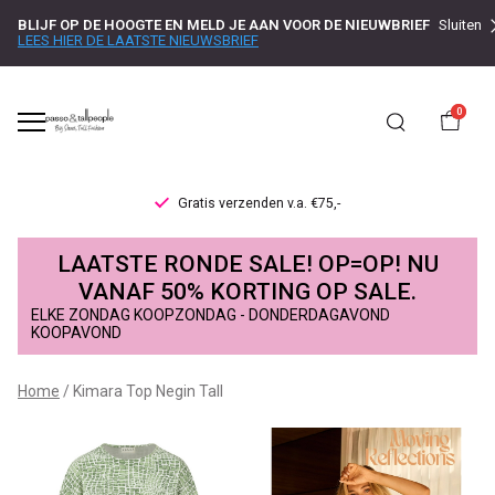
BLIJF OP DE HOOGTE EN MELD JE AAN VOOR DE NIEUWBRIEF
Sluiten
LEES HIER DE LAATSTE NIEUWSBRIEF
0
Gratis verzenden v.a. €75,-
Kimara
LAATSTE RONDE SALE! OP=OP! NU
Top
VANAF 50% KORTING OP SALE.
ELKE ZONDAG KOOPZONDAG - DONDERDAGAVOND
Negin
KOOPAVOND
Tall
Home
Kimara Top Negin Tall
-
Passo