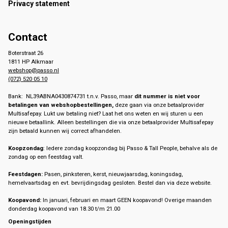
Privacy statement
Contact
Boterstraat 26
1811 HP Alkmaar
webshop@passo.nl
(072) 520 05 10
Bank: NL39ABNA0430874731 t.n.v. Passo, maar
dit nummer is niet voor
betalingen van webshopbestellingen,
deze gaan via onze betaalprovider
Multisafepay. Lukt uw betaling niet? Laat het ons weten en wij sturen u een
nieuwe betaallink. Alleen bestellingen die via onze betaalprovider Multisafepay
zijn betaald kunnen wij correct afhandelen.
Koopzondag
: Iedere zondag koopzondag bij Passo & Tall People, behalve als de
zondag op een feestdag valt.
Feestdagen:
Pasen, pinksteren, kerst, nieuwjaarsdag, koningsdag,
hemelvaartsdag en evt. bevrijdingsdag gesloten. Bestel dan via deze website.
Koopavond:
In januari, februari en maart GEEN koopavond! Overige maanden
donderdag koopavond van 18.30 t/m 21.00
Openingstijden