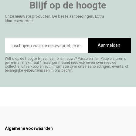
Blijf op de hoogte
Onze nieuwste producten, De beste aanbiedingen, Extra
klantenvoordeel
E-
mailadres
Aanmelden
Wilt u op de hoogte blijven van ons nieuws? Passo en Tall People sturen u
per e-mail maximaal 1 maal per maand nieuwsbrieven over nieuwe
collectie, uitverkoop en evt. informatie over onze aanbiedingen, events, of
belangrijke gebeurtenissen in ons bedrijf.
Footer
Algemene voorwaarden