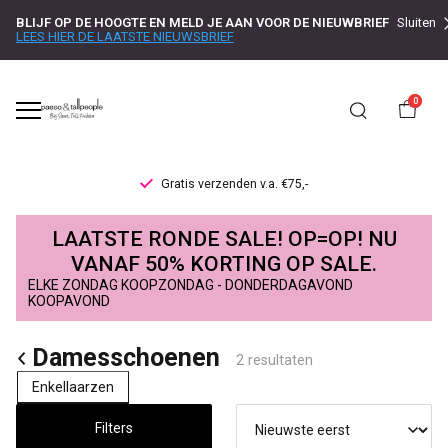
BLIJF OP DE HOOGTE EN MELD JE AAN VOOR DE NIEUWBRIEF
Sluiten
LEES HIER DE LAATSTE NIEUWSBRIEF
0
Gratis verzenden v.a. €75,-
Damesschoenen
LAATSTE RONDE SALE! OP=OP! NU
-
VANAF 50% KORTING OP SALE.
ELKE ZONDAG KOOPZONDAG - DONDERDAGAVOND
Passo
KOOPAVOND
Damesschoenen
2 resultaten
Enkellaarzen
Filters