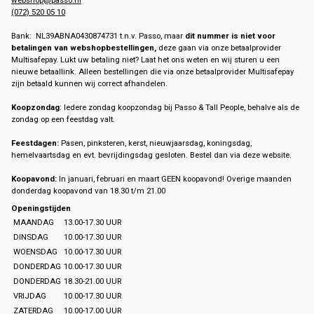
(072) 520 05 10
Bank: NL39ABNA0430874731 t.n.v. Passo, maar
dit nummer is niet voor
betalingen van webshopbestellingen,
deze gaan via onze betaalprovider
Multisafepay. Lukt uw betaling niet? Laat het ons weten en wij sturen u een
nieuwe betaallink. Alleen bestellingen die via onze betaalprovider Multisafepay
zijn betaald kunnen wij correct afhandelen.
Koopzondag
: Iedere zondag koopzondag bij Passo & Tall People, behalve als de
zondag op een feestdag valt.
Feestdagen:
Pasen, pinksteren, kerst, nieuwjaarsdag, koningsdag,
hemelvaartsdag en evt. bevrijdingsdag gesloten. Bestel dan via deze website.
Koopavond:
In januari, februari en maart GEEN koopavond! Overige maanden
donderdag koopavond van 18.30 t/m 21.00
Openingstijden
MAANDAG
13.00-17.30 UUR
DINSDAG
10.00-17.30 UUR
WOENSDAG
10.00-17.30 UUR
DONDERDAG
10.00-17.30 UUR
DONDERDAG
18.30-21.00 UUR
VRIJDAG
10.00-17.30 UUR
ZATERDAG
10.00-17.00 UUR