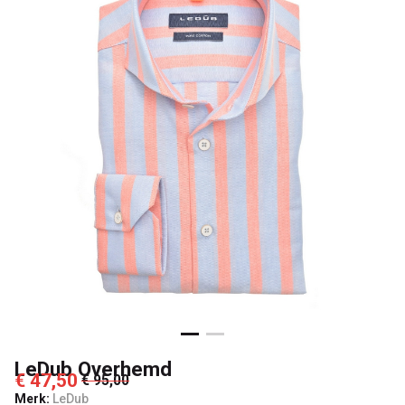
LeDub Overhemd
€ 47,50
€ 95,00
Merk:
LeDub