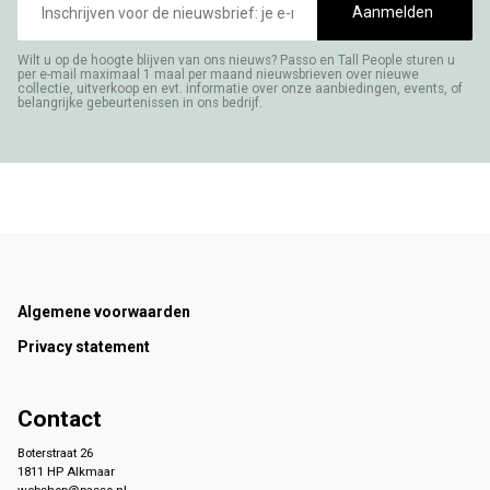
mailadres
Aanmelden
Wilt u op de hoogte blijven van ons nieuws? Passo en Tall People sturen u
per e-mail maximaal 1 maal per maand nieuwsbrieven over nieuwe
collectie, uitverkoop en evt. informatie over onze aanbiedingen, events, of
belangrijke gebeurtenissen in ons bedrijf.
Footer
Algemene voorwaarden
Privacy statement
Contact
Boterstraat 26
1811 HP Alkmaar
webshop@passo.nl