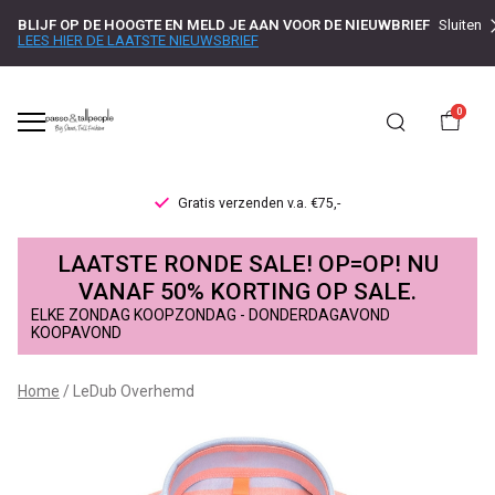
BLIJF OP DE HOOGTE EN MELD JE AAN VOOR DE NIEUWBRIEF
Sluiten
LEES HIER DE LAATSTE NIEUWSBRIEF
0
Gratis verzenden v.a. €75,-
LeDub
LAATSTE RONDE SALE! OP=OP! NU
Overhemd
VANAF 50% KORTING OP SALE.
ELKE ZONDAG KOOPZONDAG - DONDERDAGAVOND
-
KOOPAVOND
Passo
Home
LeDub Overhemd