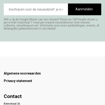
E-
mailadres
Aanmelden
Wilt u op de hoogte blijven van ons nieuws? Passo en Tall People sturen u
per e-mail maximaal 1 maal per maand nieuwsbrieven over nieuwe
collectie, uitverkoop en evt. informatie over onze aanbiedingen, events, of
belangrijke gebeurtenissen in ons bedrijf.
Footer
Algemene voorwaarden
Privacy statement
Contact
Boterstraat 26