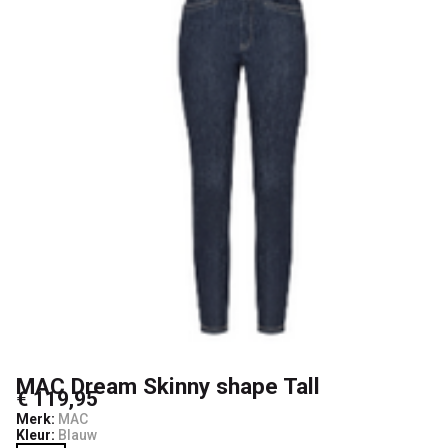
Passo
MAC Dream Skinny shape Tall
€ 119,95
Merk:
MAC
Kleur:
Blauw