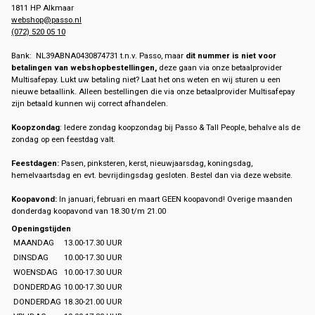
1811 HP Alkmaar
webshop@passo.nl
(072) 520 05 10
Bank: NL39ABNA0430874731 t.n.v. Passo, maar
dit nummer is niet voor
betalingen van webshopbestellingen,
deze gaan via onze betaalprovider
Multisafepay. Lukt uw betaling niet? Laat het ons weten en wij sturen u een
nieuwe betaallink. Alleen bestellingen die via onze betaalprovider Multisafepay
zijn betaald kunnen wij correct afhandelen.
Koopzondag
: Iedere zondag koopzondag bij Passo & Tall People, behalve als de
zondag op een feestdag valt.
Feestdagen:
Pasen, pinksteren, kerst, nieuwjaarsdag, koningsdag,
hemelvaartsdag en evt. bevrijdingsdag gesloten. Bestel dan via deze website.
Koopavond:
In januari, februari en maart GEEN koopavond! Overige maanden
donderdag koopavond van 18.30 t/m 21.00
Openingstijden
MAANDAG
13.00-17.30 UUR
DINSDAG
10.00-17.30 UUR
WOENSDAG
10.00-17.30 UUR
DONDERDAG
10.00-17.30 UUR
DONDERDAG
18.30-21.00 UUR