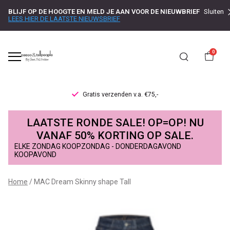
BLIJF OP DE HOOGTE EN MELD JE AAN VOOR DE NIEUWBRIEF
Sluiten
LEES HIER DE LAATSTE NIEUWSBRIEF
0
Gratis verzenden v.a. €75,-
MAC
LAATSTE RONDE SALE! OP=OP! NU
Dream
VANAF 50% KORTING OP SALE.
ELKE ZONDAG KOOPZONDAG - DONDERDAGAVOND
Skinny
KOOPAVOND
shape
Home
MAC Dream Skinny shape Tall
Tall
-