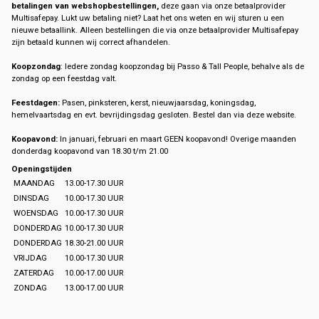
betalingen van webshopbestellingen,
deze gaan via onze betaalprovider
Multisafepay. Lukt uw betaling niet? Laat het ons weten en wij sturen u een
nieuwe betaallink. Alleen bestellingen die via onze betaalprovider Multisafepay
zijn betaald kunnen wij correct afhandelen.
Koopzondag
: Iedere zondag koopzondag bij Passo & Tall People, behalve als de
zondag op een feestdag valt.
Feestdagen:
Pasen, pinksteren, kerst, nieuwjaarsdag, koningsdag,
hemelvaartsdag en evt. bevrijdingsdag gesloten. Bestel dan via deze website.
Koopavond:
In januari, februari en maart GEEN koopavond! Overige maanden
donderdag koopavond van 18.30 t/m 21.00
Openingstijden
MAANDAG
13.00-17.30 UUR
DINSDAG
10.00-17.30 UUR
WOENSDAG
10.00-17.30 UUR
DONDERDAG
10.00-17.30 UUR
DONDERDAG
18.30-21.00 UUR
VRIJDAG
10.00-17.30 UUR
ZATERDAG
10.00-17.00 UUR
ZONDAG
13.00-17.00 UUR