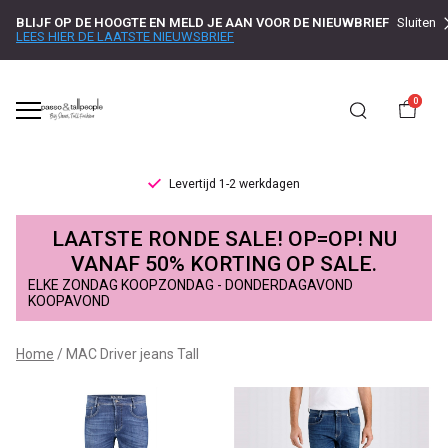
BLIJF OP DE HOOGTE EN MELD JE AAN VOOR DE NIEUWBRIEF
Sluiten
LEES HIER DE LAATSTE NIEUWSBRIEF
0
Levertijd 1-2 werkdagen
MAC
LAATSTE RONDE SALE! OP=OP! NU
Driver
VANAF 50% KORTING OP SALE.
ELKE ZONDAG KOOPZONDAG - DONDERDAGAVOND
jeans
KOOPAVOND
Tall
Home
MAC Driver jeans Tall
-
Passo