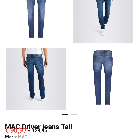
MAC Driver jeans Tall
€ 90,97
€ 129,95
Merk:
MAC