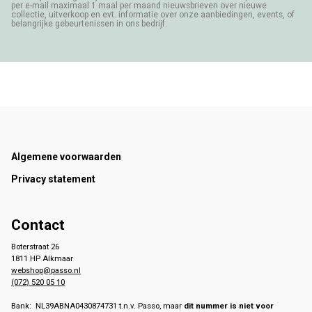
per e-mail maximaal 1 maal per maand nieuwsbrieven over nieuwe
collectie, uitverkoop en evt. informatie over onze aanbiedingen, events, of
belangrijke gebeurtenissen in ons bedrijf.
Footer
Algemene voorwaarden
Privacy statement
Contact
Boterstraat 26
1811 HP Alkmaar
webshop@passo.nl
(072) 520 05 10
Bank: NL39ABNA0430874731 t.n.v. Passo, maar
dit nummer is niet voor