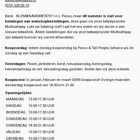
(072) 520 05 10
Bank: NL39ABNA0430874731 t.n.v. Passo, maar
dit nummer is niet voor
betalingen van webshopbestellingen,
deze gaan via onze betaalprovider
Multisafepay. Lukt uw betaling niet? Laat het ons weten en wij sturen u een
nieuwe betaallink. Alleen bestellingen die via onze betaalprovider Multisafepay
zijn betaald kunnen wij correct afhandelen.
Koopzondag
: Iedere zondag koopzondag bij Passo & Tall People, behalve als de
zondag op een feestdag valt.
Feestdagen:
Pasen, pinksteren, kerst, nieuwjaarsdag, koningsdag,
hemelvaartsdag en evt. bevrijdingsdag gesloten. Bestel dan via deze website.
Koopavond:
In januari, februari en maart GEEN koopavond! Overige maanden
donderdag koopavond van 18.30 t/m 21.00
Openingstijden
MAANDAG
13.00-17.30 UUR
DINSDAG
10.00-17.30 UUR
WOENSDAG
10.00-17.30 UUR
DONDERDAG
10.00-17.30 UUR
DONDERDAG
18.30-21.00 UUR
VRIJDAG
10.00-17.30 UUR
ZATERDAG
10.00-17.00 UUR