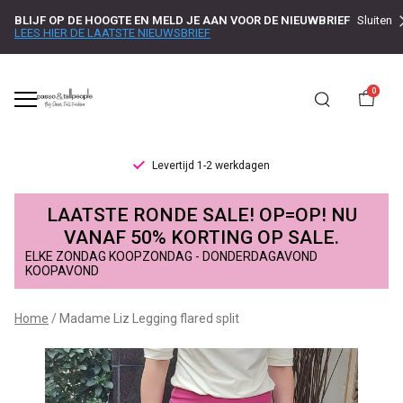
BLIJF OP DE HOOGTE EN MELD JE AAN VOOR DE NIEUWBRIEF
Sluiten
LEES HIER DE LAATSTE NIEUWSBRIEF
0
Levertijd 1-2 werkdagen
Madame
LAATSTE RONDE SALE! OP=OP! NU
Liz
VANAF 50% KORTING OP SALE.
ELKE ZONDAG KOOPZONDAG - DONDERDAGAVOND
Legging
KOOPAVOND
flared
Home
Madame Liz Legging flared split
split
-