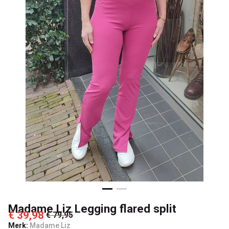
Passo
Madame Liz Legging flared split
€ 39,98
€ 79,95
Merk:
Madame Liz