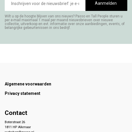
mailadres
Aanmelden
Wilt u op de hoogte blijven van ons nieuws? Passo en Tall People sturen u
per e-mail maximaal 1 maal per maand nieuwsbrieven over nieuwe
collectie, uitverkoop en evt. informatie over onze aanbiedingen, events, of
belangrijke gebeurtenissen in ons bedrijf.
Footer
Algemene voorwaarden
Privacy statement
Contact
Boterstraat 26
1811 HP Alkmaar
webshop@passo.nl