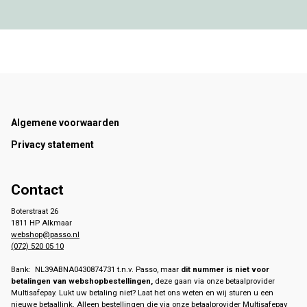
Footer
Algemene voorwaarden
Privacy statement
Contact
Boterstraat 26
1811 HP Alkmaar
webshop@passo.nl
(072) 520 05 10
Bank: NL39ABNA0430874731 t.n.v. Passo, maar
dit nummer is niet voor
betalingen van webshopbestellingen,
deze gaan via onze betaalprovider
Multisafepay. Lukt uw betaling niet? Laat het ons weten en wij sturen u een
nieuwe betaallink. Alleen bestellingen die via onze betaalprovider Multisafepay