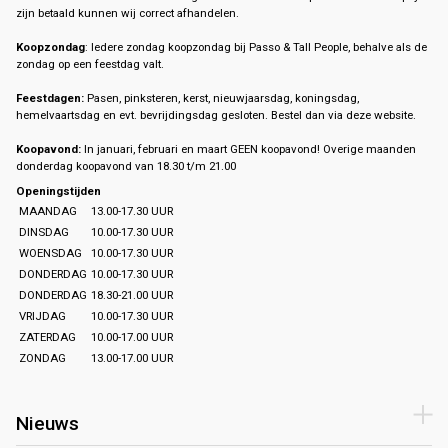
zijn betaald kunnen wij correct afhandelen.
Koopzondag
: Iedere zondag koopzondag bij Passo & Tall People, behalve als de
zondag op een feestdag valt.
Feestdagen:
Pasen, pinksteren, kerst, nieuwjaarsdag, koningsdag,
hemelvaartsdag en evt. bevrijdingsdag gesloten. Bestel dan via deze website.
Koopavond:
In januari, februari en maart GEEN koopavond! Overige maanden
donderdag koopavond van 18.30 t/m 21.00
Openingstijden
MAANDAG
13.00-17.30 UUR
DINSDAG
10.00-17.30 UUR
WOENSDAG
10.00-17.30 UUR
DONDERDAG
10.00-17.30 UUR
DONDERDAG
18.30-21.00 UUR
VRIJDAG
10.00-17.30 UUR
ZATERDAG
10.00-17.00 UUR
ZONDAG
13.00-17.00 UUR
Nieuws