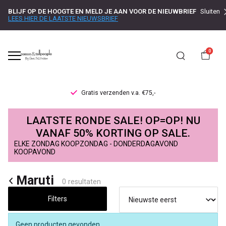
BLIJF OP DE HOOGTE EN MELD JE AAN VOOR DE NIEUWBRIEF
Sluiten
LEES HIER DE LAATSTE NIEUWSBRIEF
0
Gratis verzenden v.a. €75,-
Maruti
LAATSTE RONDE SALE! OP=OP! NU
-
VANAF 50% KORTING OP SALE.
ELKE ZONDAG KOOPZONDAG - DONDERDAGAVOND
Passo
KOOPAVOND
Maruti
0 resultaten
Filters
Geen producten gevonden