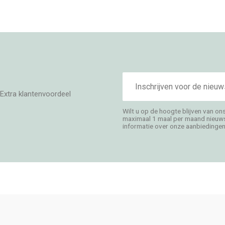
E-
mailadres
Extra klantenvoordeel
Wilt u op de hoogte blijven van on
maximaal 1 maal per maand nieuwsb
informatie over onze aanbiedingen,