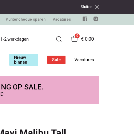
Sluiten
Puntencheque sparen
Vacatures
0
€ 0,00
d 1-2 werkdagen
Nieuw
Sale
Vacatures
binnen
ING OP SALE.
ND
Mavi Malibu Tall