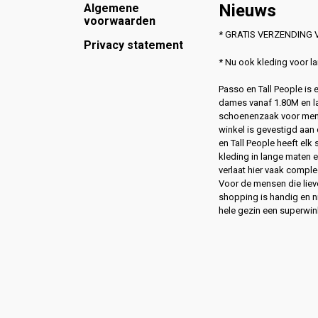
Footer
Nieuws
Algemene
voorwaarden
* GRATIS VERZENDING V
Privacy statement
* Nu ook kleding voor 
Passo en Tall People is
dames vanaf 1.80M en l
schoenenzaak voor men
winkel is gevestigd aan 
en Tall People heeft elk
kleding in lange maten 
verlaat hier vaak compl
Voor de mensen die lie
shopping is handig en ni
hele gezin een superwin