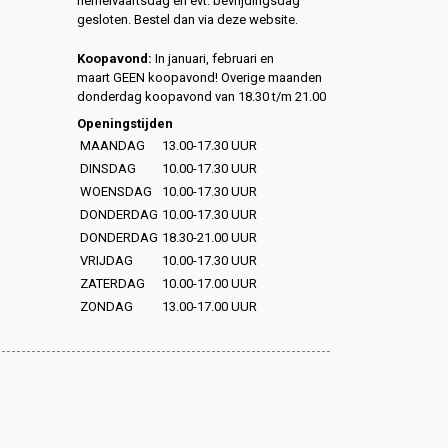
hemelvaartsdag en evt. bevrijdingsdag
gesloten. Bestel dan via deze website.
Koopavond:
In januari, februari en
maart GEEN koopavond! Overige maanden
donderdag koopavond van 18.30 t/m 21.00
Openingstijden
MAANDAG
13.00-17.30 UUR
DINSDAG
10.00-17.30 UUR
WOENSDAG
10.00-17.30 UUR
DONDERDAG
10.00-17.30 UUR
DONDERDAG
18.30-21.00 UUR
VRIJDAG
10.00-17.30 UUR
ZATERDAG
10.00-17.00 UUR
ZONDAG
13.00-17.00 UUR