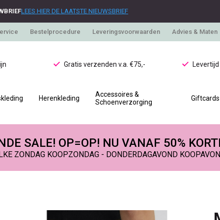
WBRIEF
LEES HIER DE LAATSTE NIEUWSBRIEF
ervice
Bestelprocedure
Leveringsvoorwaarden
Advies & Maten
jn
Gratis verzenden v.a. €75,-
Levertij
Accessoires &
kleding
Herenkleding
Giftcards
Schoenverzorging
DE SALE! OP=OP! NU VANAF 50% KORT
LKE ZONDAG KOOPZONDAG - DONDERDAGAVOND KOOPAVO