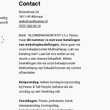
Contact
Boterstraat 26
1811 HP Alkmaar
veilig
webshop@passo.nl
 wordt
(072) 520 05 10
Bank: NL39ABNA0430874731 t.n.v. Passo,
maar
dit nummer is niet voor betalingen
van webshopbestellingen,
deze gaan via
onze betaalprovider Multisafepay. Lukt uw
betaling niet? Laat het ons weten en wij
sturen u een nieuwe betaallink. Alleen
bestellingen die via onze betaalprovider
Multisafepay zijn betaald kunnen wij correct
afhandelen.
Koopzondag
: Iedere zondag koopzondag
bij Passo & Tall People, behalve als de
zondag op een feestdag valt.
Feestdagen:
Pasen, pinksteren, kerst,
nieuwjaarsdag, koningsdag,