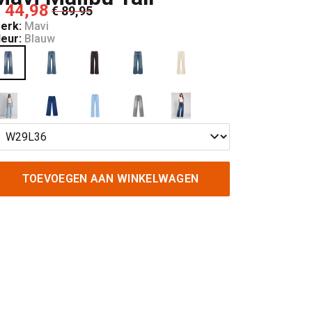
 44,98
€ 89,95
erk:
Mavi
leur:
Blauw
TOEVOEGEN AAN WINKELWAGEN