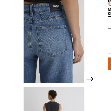
€
M
K