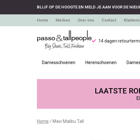
BLIJF OP DE HOOGTE EN MELD JE AAN VOOR DE NIEU
Home
Merken
Over ons
Contact
Klantens
14 dagen retourtermi
Damesschoenen
Herenschoenen
Dames
Mavi
Malibu
LAATSTE RON
E
Tall
-
Home
Mavi Malibu Tall
Passo