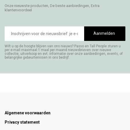
Onze nieuwste producten, De beste aanbiedingen, Extra
klantenvoordeel
E-
mailadres
Aanmelden
Wilt u op de hoogte blijven van ons nieuws? Passo en Tall People sturen u
per e-mail maximaal 1 maal per maand nieuwsbrieven over nieuwe
collectie, uitverkoop en evt. informatie over onze aanbiedingen, events, of
belangrijke gebeurtenissen in ons bedrijf.
Footer
Algemene voorwaarden
Privacy statement