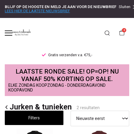
BLIJF OP DE HOOGTE EN MELD JE AAN VOOR DE NIEUWBRIEF
Sluiten
LEES HIER DE LAATSTE NIEUWSBRIEF
0
Gratis verzenden v.a. €75,-
Jurken
LAATSTE RONDE SALE! OP=OP! NU
&
VANAF 50% KORTING OP SALE.
ELKE ZONDAG KOOPZONDAG - DONDERDAGAVOND
tunieken
KOOPAVOND
-
Jurken & tunieken
2 resultaten
Passo
Filters