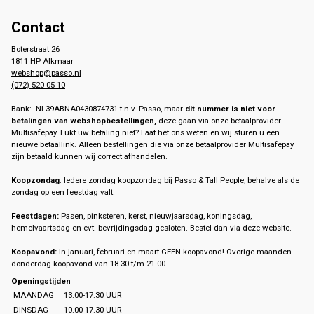
Contact
Boterstraat 26
1811 HP Alkmaar
webshop@passo.nl
(072) 520 05 10
Bank: NL39ABNA0430874731 t.n.v. Passo, maar
dit nummer is niet voor
betalingen van webshopbestellingen,
deze gaan via onze betaalprovider
Multisafepay. Lukt uw betaling niet? Laat het ons weten en wij sturen u een
nieuwe betaallink. Alleen bestellingen die via onze betaalprovider Multisafepay
zijn betaald kunnen wij correct afhandelen.
Koopzondag
: Iedere zondag koopzondag bij Passo & Tall People, behalve als de
zondag op een feestdag valt.
Feestdagen:
Pasen, pinksteren, kerst, nieuwjaarsdag, koningsdag,
hemelvaartsdag en evt. bevrijdingsdag gesloten. Bestel dan via deze website.
Koopavond:
In januari, februari en maart GEEN koopavond! Overige maanden
donderdag koopavond van 18.30 t/m 21.00
Openingstijden
MAANDAG
13.00-17.30 UUR
DINSDAG
10.00-17.30 UUR