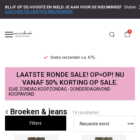
BLIJF OP DE HOOGTE EN MELD JE AAN VOOR DE NIEUWBRIEF
Sluiten
LEES HIER DE LAATSTE NIEUWSBRIEF
0
Gratis verzenden v.a. €75,-
Broeken
LAATSTE RONDE SALE! OP=OP! NU
&
VANAF 50% KORTING OP SALE.
ELKE ZONDAG KOOPZONDAG - DONDERDAGAVOND
jeans
KOOPAVOND
-
Broeken & jeans
14 resultaten
Passo
Filters