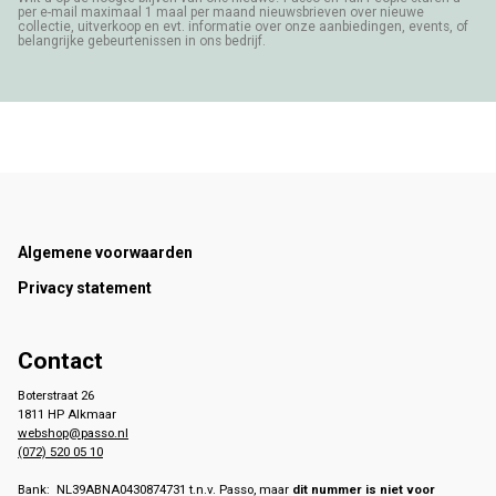
per e-mail maximaal 1 maal per maand nieuwsbrieven over nieuwe
collectie, uitverkoop en evt. informatie over onze aanbiedingen, events, of
belangrijke gebeurtenissen in ons bedrijf.
Footer
Algemene voorwaarden
Privacy statement
Contact
Boterstraat 26
1811 HP Alkmaar
webshop@passo.nl
(072) 520 05 10
Bank: NL39ABNA0430874731 t.n.v. Passo, maar
dit nummer is niet voor