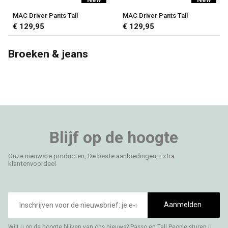
MAC Driver Pants Tall
MAC Driver Pants Tall
€ 129,95
€ 129,95
Broeken & jeans
Blijf op de hoogte
Onze nieuwste producten, De beste aanbiedingen, Extra
klantenvoordeel
E-
mailadres
Aanmelden
Wilt u op de hoogte blijven van ons nieuws? Passo en Tall People sturen u