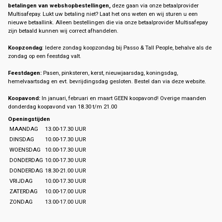
betalingen van webshopbestellingen,
deze gaan via onze betaalprovider
Multisafepay. Lukt uw betaling niet? Laat het ons weten en wij sturen u een
nieuwe betaallink. Alleen bestellingen die via onze betaalprovider Multisafepay
zijn betaald kunnen wij correct afhandelen.
Koopzondag
: Iedere zondag koopzondag bij Passo & Tall People, behalve als de
zondag op een feestdag valt.
Feestdagen:
Pasen, pinksteren, kerst, nieuwjaarsdag, koningsdag,
hemelvaartsdag en evt. bevrijdingsdag gesloten. Bestel dan via deze website.
Koopavond:
In januari, februari en maart GEEN koopavond! Overige maanden
donderdag koopavond van 18.30 t/m 21.00
Openingstijden
MAANDAG
13.00-17.30 UUR
DINSDAG
10.00-17.30 UUR
WOENSDAG
10.00-17.30 UUR
DONDERDAG
10.00-17.30 UUR
DONDERDAG
18.30-21.00 UUR
VRIJDAG
10.00-17.30 UUR
ZATERDAG
10.00-17.00 UUR
ZONDAG
13.00-17.00 UUR