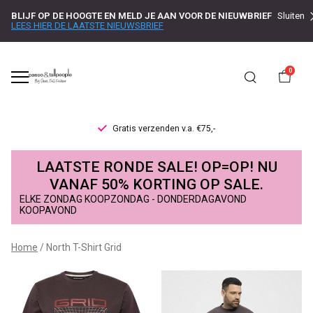
BLIJF OP DE HOOGTE EN MELD JE AAN VOOR DE NIEUWBRIEF
Sluiten
LEES HIER DE LAATSTE NIEUWSBRIEF
0
Gratis verzenden v.a. €75,-
North
LAATSTE RONDE SALE! OP=OP! NU
T-
VANAF 50% KORTING OP SALE.
ELKE ZONDAG KOOPZONDAG - DONDERDAGAVOND
Shirt
KOOPAVOND
Grid
Home
North T-Shirt Grid
-
Passo