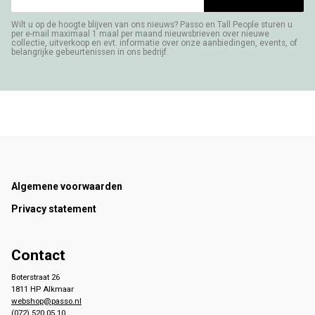
Wilt u op de hoogte blijven van ons nieuws? Passo en Tall People sturen u
per e-mail maximaal 1 maal per maand nieuwsbrieven over nieuwe
collectie, uitverkoop en evt. informatie over onze aanbiedingen, events, of
belangrijke gebeurtenissen in ons bedrijf.
Footer
Algemene voorwaarden
Privacy statement
Contact
Boterstraat 26
1811 HP Alkmaar
webshop@passo.nl
(072) 520 05 10