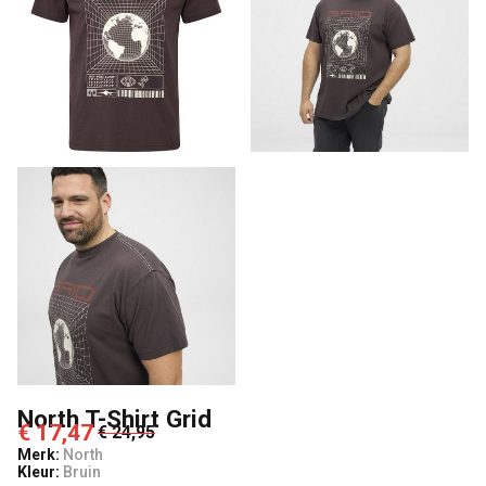
North T-Shirt Grid
€ 17,47
€ 24,95
Merk:
North
Kleur:
Bruin