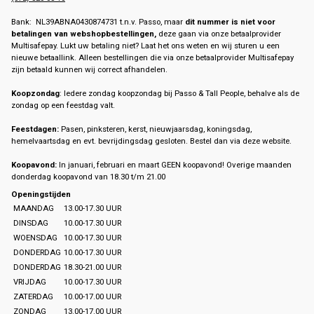
Bank: NL39ABNA0430874731 t.n.v. Passo, maar
dit nummer is niet voor
betalingen van webshopbestellingen,
deze gaan via onze betaalprovider
Multisafepay. Lukt uw betaling niet? Laat het ons weten en wij sturen u een
nieuwe betaallink. Alleen bestellingen die via onze betaalprovider Multisafepay
zijn betaald kunnen wij correct afhandelen.
Koopzondag
: Iedere zondag koopzondag bij Passo & Tall People, behalve als de
zondag op een feestdag valt.
Feestdagen:
Pasen, pinksteren, kerst, nieuwjaarsdag, koningsdag,
hemelvaartsdag en evt. bevrijdingsdag gesloten. Bestel dan via deze website.
Koopavond:
In januari, februari en maart GEEN koopavond! Overige maanden
donderdag koopavond van 18.30 t/m 21.00
Openingstijden
MAANDAG
13.00-17.30 UUR
DINSDAG
10.00-17.30 UUR
WOENSDAG
10.00-17.30 UUR
DONDERDAG
10.00-17.30 UUR
DONDERDAG
18.30-21.00 UUR
VRIJDAG
10.00-17.30 UUR
ZATERDAG
10.00-17.00 UUR
ZONDAG
13.00-17.00 UUR