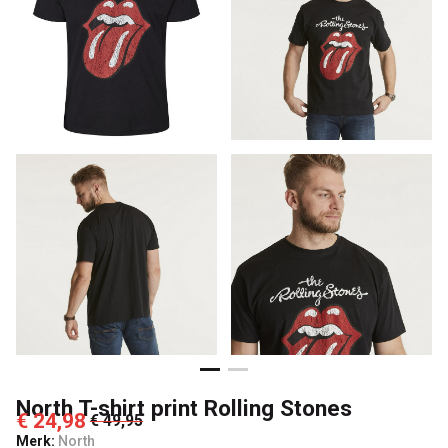
-
Passo
North T-shirt print Rolling Stones
€ 24,98
€ 49,95
Merk:
North