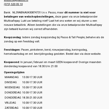
(072) 520 05 10
Bank: NL39ABNA0430874731 t.n.v. Passo, maar
dit nummer is niet voor
betalingen van webshopbestellingen,
deze gaan via onze betaalprovider
Multisafepay. Lukt uw betaling niet? Laat het ons weten en wij sturen u een
nieuwe betaallink. Alleen bestellingen die via onze betaalprovider Multisafepay
zijn betaald kunnen wij correct afhandelen.
Koopzondag
: Iedere zondag koopzondag bij Passo & Tall People, behalve als de
zondag op een feestdag valt.
Feestdagen:
Pasen, pinksteren, kerst, nieuwjaarsdag, koningsdag,
hemelvaartsdag en evt. bevrijdingsdag gesloten. Bestel dan via deze website.
Koopavond:
In januari, februari en maart GEEN koopavond! Overige maanden
donderdag koopavond van 18.30 t/m 21.00
Openingstijden
MAANDAG
13.00-17.30 UUR
DINSDAG
10.00-17.30 UUR
WOENSDAG
10.00-17.30 UUR
DONDERDAG
10.00-17.30 UUR
DONDERDAG
18.30-21.00 UUR
VRIJDAG
10.00-17.30 UUR
ZATERDAG
10.00-17.00 UUR