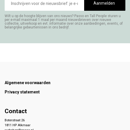
mailadres
Aanmelden
Wilt u op de hoogte blijven van ons nieuws? Passo en Tall People sturen u
per e-mail maximaal 1 maal per maand nieuwsbrieven over nieuwe
collectie, uitverkoop en evt. informatie over onze aanbiedingen, events, of
belangrijke gebeurtenissen in ons bedrijf.
Footer
Algemene voorwaarden
Privacy statement
Contact
Boterstraat 26
1811 HP Alkmaar
webshop@passo.nl