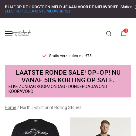
BLIJF OP DE HOOGTE EN MELD JE AAN VOOR DE NIEUWBRIEF
Sluiten
LEES HIER DE LAATSTE NIEUWSBRIEF
0
Gratis verzenden v.a. €75,-
North
LAATSTE RONDE SALE! OP=OP! NU
T-
VANAF 50% KORTING OP SALE.
ELKE ZONDAG KOOPZONDAG - DONDERDAGAVOND
shirt
KOOPAVOND
print
Home
North T-shirt print Rolling Stones
Rolling
Stones