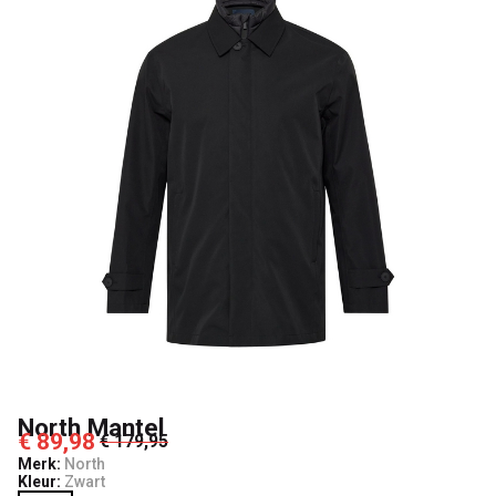
North Mantel
€ 89,98
€ 179,95
Merk:
North
Kleur:
Zwart