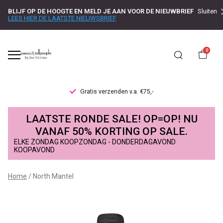
BLIJF OP DE HOOGTE EN MELD JE AAN VOOR DE NIEUWBRIEF
Sluiten
LEES HIER DE LAATSTE NIEUWSBRIEF
0
Gratis verzenden v.a. €75,-
North
LAATSTE RONDE SALE! OP=OP! NU
Mantel
VANAF 50% KORTING OP SALE.
ELKE ZONDAG KOOPZONDAG - DONDERDAGAVOND
-
KOOPAVOND
Passo
Home
North Mantel