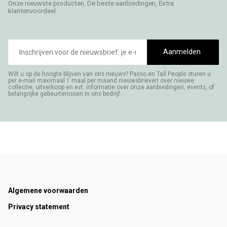
Onze nieuwste producten, De beste aanbiedingen, Extra
klantenvoordeel
E-
mailadres
Aanmelden
Wilt u op de hoogte blijven van ons nieuws? Passo en Tall People sturen u
per e-mail maximaal 1 maal per maand nieuwsbrieven over nieuwe
collectie, uitverkoop en evt. informatie over onze aanbiedingen, events, of
belangrijke gebeurtenissen in ons bedrijf.
Footer
Algemene voorwaarden
Privacy statement