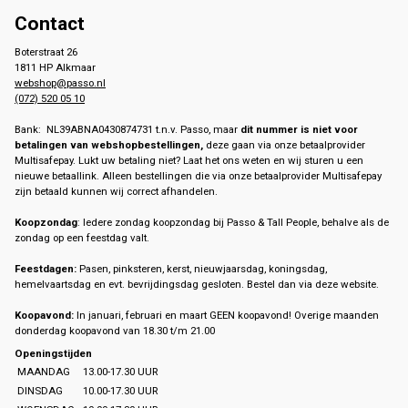
Contact
Boterstraat 26
1811 HP Alkmaar
webshop@passo.nl
(072) 520 05 10
Bank: NL39ABNA0430874731 t.n.v. Passo, maar
dit nummer is niet voor
betalingen van webshopbestellingen,
deze gaan via onze betaalprovider
Multisafepay. Lukt uw betaling niet? Laat het ons weten en wij sturen u een
nieuwe betaallink. Alleen bestellingen die via onze betaalprovider Multisafepay
zijn betaald kunnen wij correct afhandelen.
Koopzondag
: Iedere zondag koopzondag bij Passo & Tall People, behalve als de
zondag op een feestdag valt.
Feestdagen:
Pasen, pinksteren, kerst, nieuwjaarsdag, koningsdag,
hemelvaartsdag en evt. bevrijdingsdag gesloten. Bestel dan via deze website.
Koopavond:
In januari, februari en maart GEEN koopavond! Overige maanden
donderdag koopavond van 18.30 t/m 21.00
Openingstijden
MAANDAG
13.00-17.30 UUR
DINSDAG
10.00-17.30 UUR