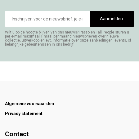
E-
mailadres
Aanmelden
Wilt u op de hoogte blijven van ons nieuws? Passo en Tall People sturen u
per e-mail maximaal 1 maal per maand nieuwsbrieven over nieuwe
collectie, uitverkoop en evt. informatie over onze aanbiedingen, events, of
belangrijke gebeurtenissen in ons bedrijf.
Footer
Algemene voorwaarden
Privacy statement
Contact