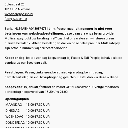
Boterstraat 26
1811 HP Alkmaar
webshop@passo.nl
(072) 520 05 10
Bank: NL39ABNA0430874731 t.n.v. Passo, maar
dit nummer is niet voor
betalingen van webshopbestellingen,
deze gaan via onze betaalprovider
Multisafepay. Lukt uw betaling niet? Laat het ons weten en wij sturen u een
nieuwe betaallink. Alleen bestellingen die via onze betaalprovider Multisafepay
zijn betaald kunnen wij correct afhandelen.
Koopzondag
: Iedere zondag koopzondag bij Passo & Tall People, behalve als de
zondag op een feestdag valt.
Feestdagen:
Pasen, pinksteren, kerst, nieuwjaarsdag, koningsdag,
hemelvaartsdag en evt. bevrijdingsdag gesloten. Bestel dan via deze website.
Koopavond:
In januari, februari en maart GEEN koopavond! Overige maanden
donderdag koopavond van 18.30 t/m 21.00
Openingstijden
MAANDAG
13.00-17.30 UUR
DINSDAG
10.00-17.30 UUR
WOENSDAG
10.00-17.30 UUR
DONDERDAG
10.00-17.30 UUR