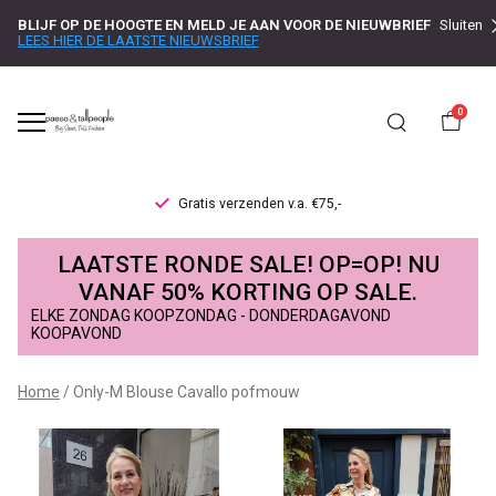
BLIJF OP DE HOOGTE EN MELD JE AAN VOOR DE NIEUWBRIEF
Sluiten
LEES HIER DE LAATSTE NIEUWSBRIEF
0
Gratis verzenden v.a. €75,-
Only-
LAATSTE RONDE SALE! OP=OP! NU
M
VANAF 50% KORTING OP SALE.
ELKE ZONDAG KOOPZONDAG - DONDERDAGAVOND
Blouse
KOOPAVOND
Cavallo
Home
Only-M Blouse Cavallo pofmouw
pofmouw
-